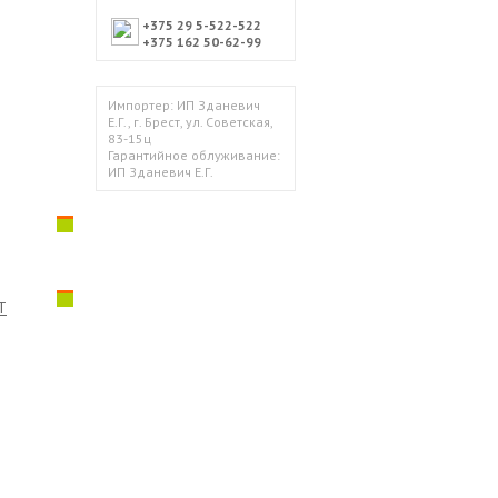
+375 29 5-522-522
+375 162 50-62-99
Импортер: ИП Зданевич
Е.Г., г. Брест, ул. Советская,
83-15ц
Гарантийное облуживание:
ИП Зданевич Е.Г.
T