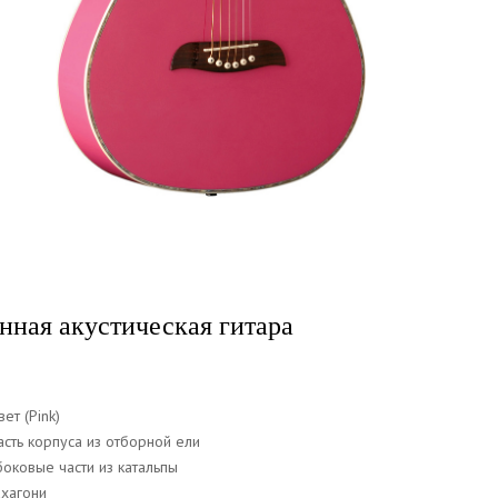
нная акустическая гитара
2
ет (Pink)
асть корпуса из отборной ели
боковые части из катальпы
ахагони