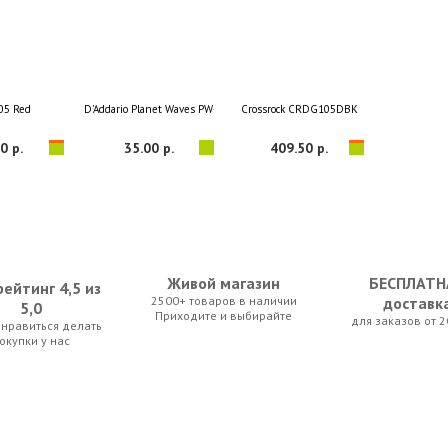
05 Red
D'Addario Planet Waves PW-XLR8-01 String
Crossrock CRDG105DBK
0 р.
35.00 р.
409.50 р.
Живой магазин
БЕСПЛАТН
ейтинг 4,5 из
2500+ товаров в наличии
доставк
5,0
Приходите и выбирайте
для заказов от 2
нравиться делать
l A-102
D'Addario EJ26 Phosphor Bronze
D'Addario EJ15 Phosphor Bronze
окупки у нас
0 р.
43.05 р.
43.05 р.