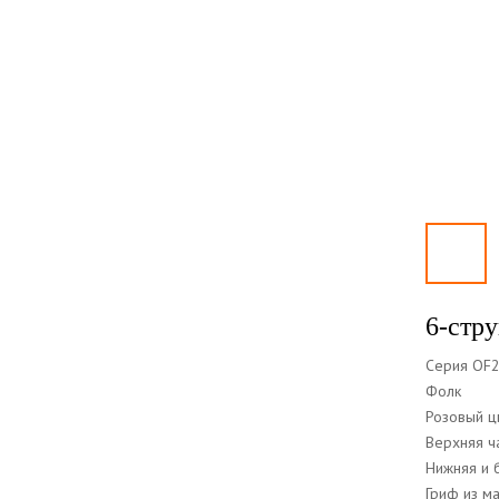
6-стру
Серия OF
Фолк
Розовый цв
Верхняя ч
Нижняя и 
Гриф из м