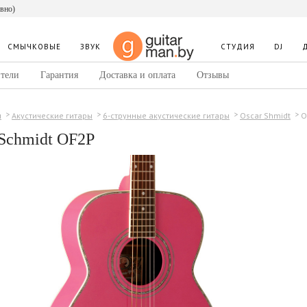
евно)
СМЫЧКОВЫЕ
ЗВУК
СТУДИЯ
DJ
тели
Гарантия
Доставка и оплата
Отзывы
O
ы
Акустические гитары
6-струнные акустические гитары
Oscar Shmidt
 Schmidt OF2P