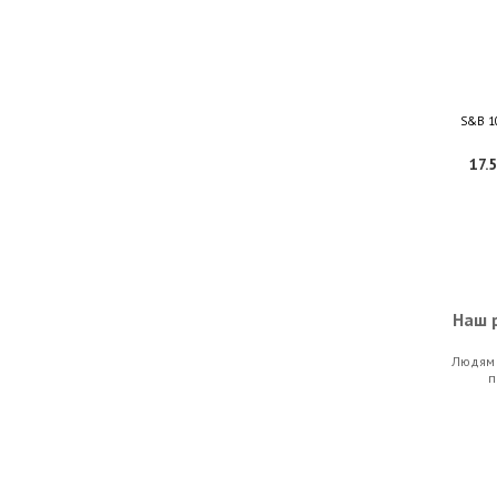
S&B 1
17.5
Наш р
Людям 
Armadi
п
40.6