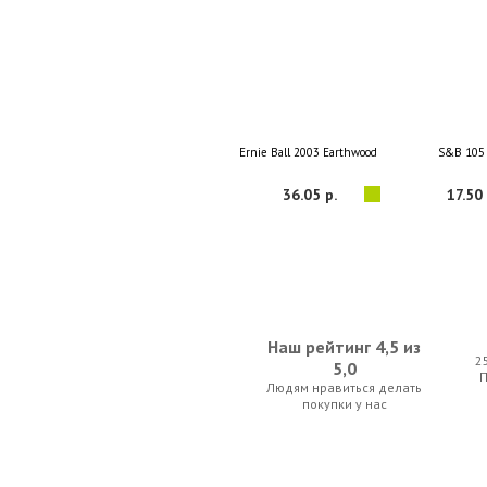
Ernie Ball 2003 Earthwood Medium Light 80/2
S&B 105
36.05 р.
17.50 
Наш рейтинг 4,5 из
2
5,0
Людям нравиться делать
Gibson SAG-BRS11 Masterbuilt Premium 80/20
Ernie Ball 4048 
покупки у нас
35.00 р.
28.00 