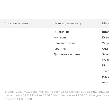
Способы оплаты
Навигация по сайту
Маг
О магазине
Гита
Samson GS30
D'Addario Plane
Контакты
Кла
Производители
Уда
59.50 р.
26.95 
Гарантия
Смы
Доставка и оплата
Звук
Студ
DJ
Дух
Нар
Аксе
© 2015-2023 www.guitarman.by. г. Брест, ул. Советская, 83-15ц. Индивид
регистрации 291287249 от 10.02.2014 (обновлено 19.04.2018) выдано Адм
реестре 14.06.2018.