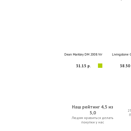
Dean Markley DM 2008 VintageBronze™ Singat
Livingstone
31.15 р.
38.50 
Наш рейтинг 4,5 из
2
5,0
Людям нравиться делать
Musedo MC-1
Cherub WMT
покупки у нас