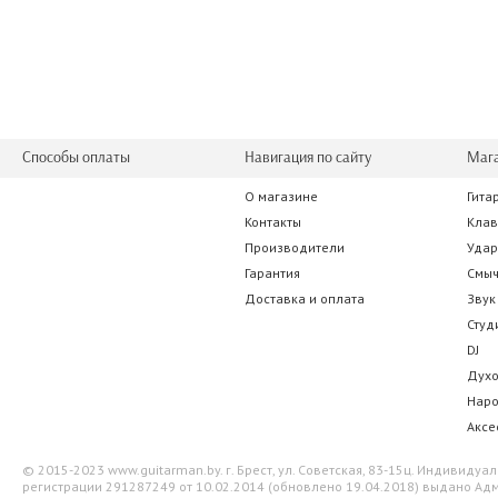
35.00 р.
52.50 
Способы оплаты
Навигация по сайту
Маг
О магазине
Гита
Ernie Ball 2008 Earthwood Rock & Blues 80/20
Dean Markley DM
Контакты
Кла
Производители
Уда
36.05 р.
35.35 
Гарантия
Смы
Доставка и оплата
Звук
Студ
DJ
Дух
Нар
Аксе
© 2015-2023 www.guitarman.by. г. Брест, ул. Советская, 83-15ц. Индивид
регистрации 291287249 от 10.02.2014 (обновлено 19.04.2018) выдано Адм