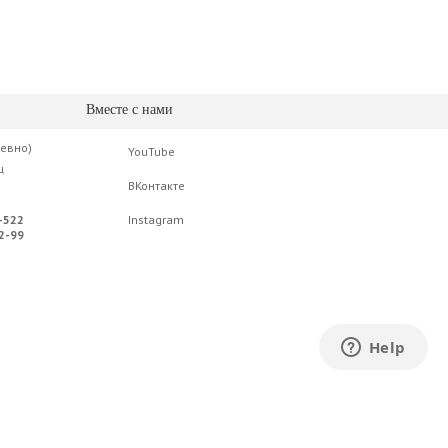
Вместе с нами
невно)
YouTube
ц
ВКонтакте
-522
Instagram
2-99
ьевич. УНП 291287249. Свидетельство о
рнет-магазин зарегистрирован в Торговом