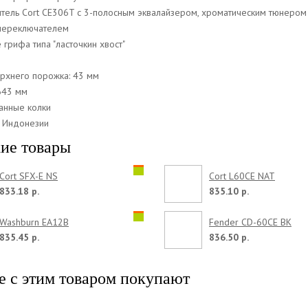
тель Cort CE306T с 3-полосным эквалайзером, хроматическим тюнером
переключателем
грифа типа "ласточкин хвост"
рхнего порожка: 43 мм
643 мм
анные колки
 Индонезии
ие товары
Cort SFX-E NS
Cort L60CE NAT
833.18 р.
835.10 р.
Washburn EA12B
Fender CD-60CE BK
835.45 р.
836.50 р.
е с этим товаром покупают