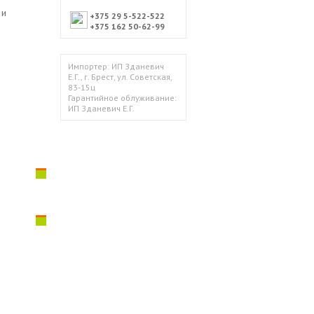
 и
+375 29 5-522-522
+375 162 50-62-99
Импортер: ИП Зданевич
Е.Г., г. Брест, ул. Советская,
83-15ц
Гарантийное облуживание:
ИП Зданевич Е.Г.