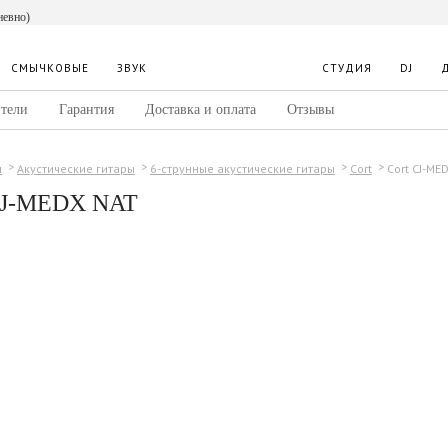
невно)
СМЫЧКОВЫЕ
ЗВУК
СТУДИЯ
DJ
тели
Гарантия
Доставка и оплата
Отзывы
Cort CJ-ME
ы
Акустические гитары
6-струнные акустические гитары
Cort
CJ-MEDX NAT