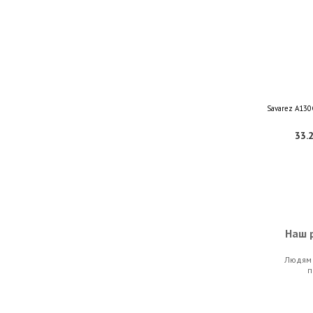
Savarez A130
33.2
Наш р
Людям 
Ernie Ball 21
п
43.0