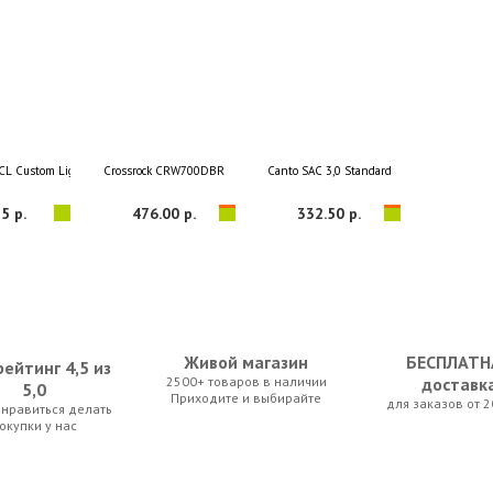
CL Custom Light Acoustic Bronze 011-052
Crossrock CRW700DBR
Canto SAC 3,0 Standard
5 р.
476.00 р.
332.50 р.
Живой магазин
БЕСПЛАТН
ейтинг 4,5 из
2500+ товаров в наличии
доставк
5,0
Приходите и выбирайте
для заказов от 2
нравиться делать
46 Regular Slinky Phosphor Bronze
Profile PRDB906-KA
Cherub WST-2046 BD
окупки у нас
5 р.
196.00 р.
66.50 р.