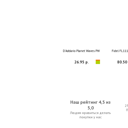
D'Addario Planet Waves PWS100 Black
Fidel FL11
26.95 р.
80.50 
Наш рейтинг 4,5 из
2
5,0
Людям нравиться делать
Ernie Ball 2008 Earthwood Rock & Blues 80/20
Crossrock CR
покупки у нас
36.05 р.
168.70