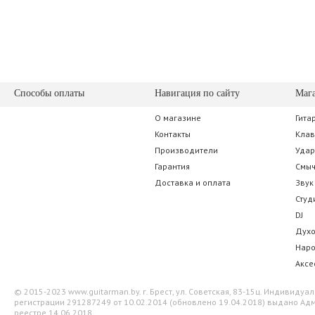
Способы оплаты
Навигация по сайту
Маг
О магазине
Гита
Musedo MC-1
D'Addario Plan
Контакты
Кла
Производители
Уда
35.00 р.
91.00 
Гарантия
Смы
Доставка и оплата
Звук
Студ
DJ
Дух
Нар
Аксе
© 2015-2023 www.guitarman.by. г. Брест, ул. Советская, 83-15ц. Индивид
регистрации 291287249 от 10.02.2014 (обновлено 19.04.2018) выдано Адм
реестре 14.06.2018.