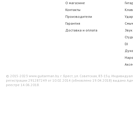
О магазине
Гита
35.00 р.
35.35 
Контакты
Кла
Производители
Уда
Гарантия
Смы
Доставка и оплата
Звук
Студ
DJ
Дух
Нар
Аксе
© 2015-2023 www.guitarman.by. г. Брест, ул. Советская, 83-15ц. Индивид
регистрации 291287249 от 10.02.2014 (обновлено 19.04.2018) выдано Адм
реестре 14.06.2018.