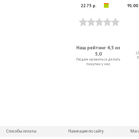
22.75 р.
91.00 
Наш рейтинг 4,5 из
5,0
2
Людям нравиться делать
D'Addario Planet Waves PW-RSCS-50 Renew
D'Addario Plane
покупки у нас
12.25 р.
91.00 
Способы оплаты
Навигация по сайту
Маг
Cherub WST-623
Dunlop 654CSI 