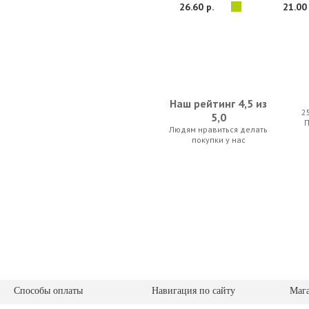
26.60 р.
21.00 
Наш рейтинг 4,5 из
2
5,0
Людям нравиться делать
D'Addario Planet Waves PW-FRP Fret
D'Addario Plan
покупки у нас
24.50 р.
91.00 
TC Electronic PolyTune Clip
Dunlop 6582 F
Способы оплаты
Навигация по сайту
Маг