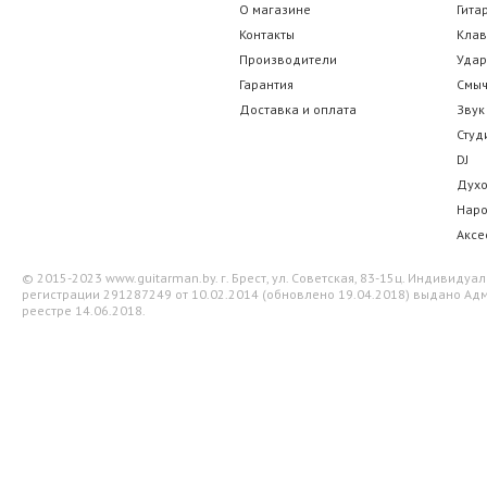
О магазине
Гита
332.50 р.
38.50 
Контакты
Кла
Производители
Уда
Гарантия
Смы
Доставка и оплата
Звук
Студ
DJ
Дух
Нар
Аксе
© 2015-2023 www.guitarman.by. г. Брест, ул. Советская, 83-15ц. Индивид
регистрации 291287249 от 10.02.2014 (обновлено 19.04.2018) выдано Адм
реестре 14.06.2018.