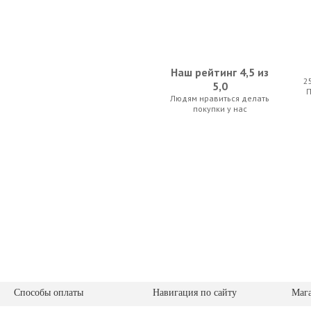
Наш рейтинг 4,5 из
2
5,0
Людям нравиться делать
Cherub WMT-600RC
Dunlop 6532 F
покупки у нас
52.50 р.
30.10 
Dunlop 6554 Formula 65
D'Addario Plan
31.15 р.
12.25 
Способы оплаты
Навигация по сайту
Маг