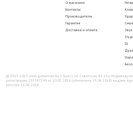
О магазине
Гита
Контакты
Кла
Производители
Уда
Гарантия
Смы
Доставка и оплата
Звук
Студ
DJ
Дух
Нар
Аксе
© 2015-2023 www.guitarman.by. г. Брест, ул. Советская, 83-15ц. Индивид
регистрации 291287249 от 10.02.2014 (обновлено 19.04.2018) выдано Адм
реестре 14.06.2018.