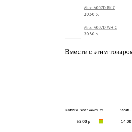
Alice A007D BK-C
20.30 р.
Alice A007D WH-C
20.30 р.
Вместе с этим товаро
D'Addario Planet Waves PW-PL-02 Protect
Sonata J
35.00 р.
14.00 