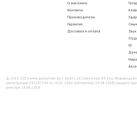
Stagg BJA006RD
Stagg B
О магазине
Гита
Контакты
Кла
12.25 р.
12.25 
Производители
Уда
Гарантия
Смы
Доставка и оплата
Звук
Студ
DJ
Дух
Нар
Аксе
© 2015-2023 www.guitarman.by. г. Брест, ул. Советская, 83-15ц. Индивид
регистрации 291287249 от 10.02.2014 (обновлено 19.04.2018) выдано Адм
реестре 14.06.2018.