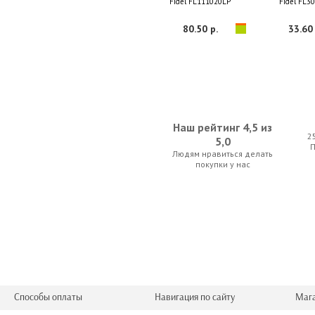
Fidel FL111020LP
Fidel FL3
80.50 р.
33.60 
Наш рейтинг 4,5 из
2
5,0
Людям нравиться делать
S&B 104 Yellow
Ernie Ball 4052
покупки у нас
17.50 р.
28.00 
Способы оплаты
Навигация по сайту
Маг