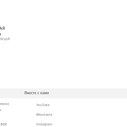
АЯ
а
00 руб
Вместе с нами
невно)
YouTube
ц
ВКонтакте
-522
Instagram