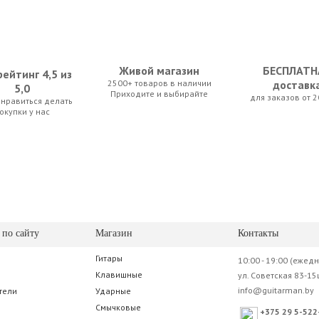
Живой магазин
БЕСПЛАТН
ейтинг 4,5 из
2500+ товаров в наличии
доставк
5,0
Приходите и выбирайте
для заказов от 2
нравиться делать
anet Waves PW-XLR8-01 String
D'Addario Planet Waves PW-CT-12 NS Micro Headstock Tuner
Stagg SG-50 BK
окупки у нас
0 р.
87.50 р.
70.00 р.
 по сайту
Магазин
Контакты
Гитары
10:00 - 19:00 (ежед
 Formula 65
Samson GS30
Клавишные
ул. Советская 83-15
info@guitarman.by
тели
Ударные
5 р.
59.50 р.
Смычковые
+375 29 5-522