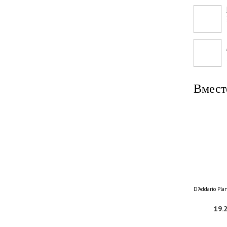
Вмест
D'Addario Pl
19.2