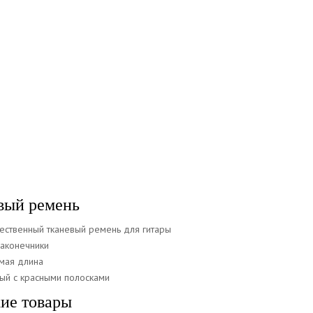
вый ремень
ественный тканевый ремень для гитары
аконечники
мая длина
ный с красными полосками
ие товары