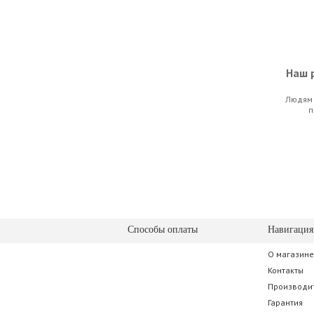
Наш р
Людям 
D'Addario Pl
п
35.0
Способы оплаты
Навигация
О магазине
Dunlop 6524
Контакты
Производи
29.0
Гарантия