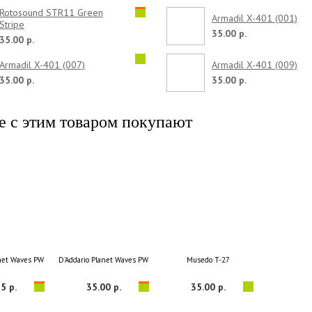
Rotosound STR11 Green
Armadil X-401 (001)
Stripe
35.00 р.
35.00 р.
Armadil X-401 (007)
Armadil X-401 (009)
35.00 р.
35.00 р.
е с этим товаром покупают
anet Waves PW-LMN Lemon Oil
D'Addario Planet Waves PW-PL-02 Protect
Musedo T-27
5 р.
35.00 р.
35.00 р.