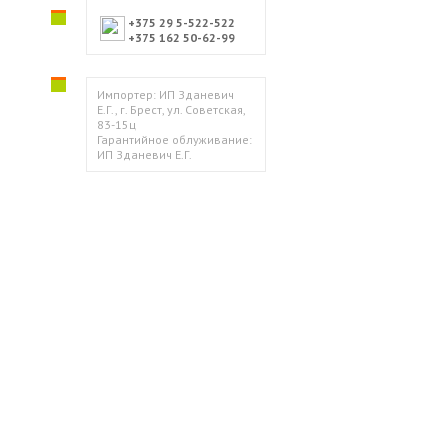
+375 29 5-522-522
+375 162 50-62-99
Импортер: ИП Зданевич
Е.Г., г. Брест, ул. Советская,
83-15ц
Гарантийное облуживание:
ИП Зданевич Е.Г.