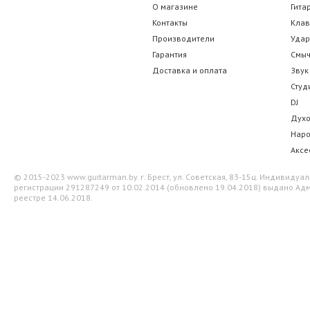
Stagg SG-A100 BK
D'Addario Plan
О магазине
Гита
Контакты
Кла
59.85 р.
101.50
Производители
Уда
Гарантия
Смы
Доставка и оплата
Звук
Студ
DJ
Дух
Нар
Аксе
© 2015-2023 www.guitarman.by. г. Брест, ул. Советская, 83-15ц. Индивид
регистрации 291287249 от 10.02.2014 (обновлено 19.04.2018) выдано Адм
реестре 14.06.2018.