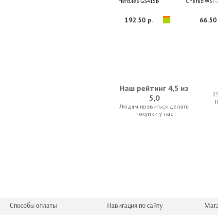
Hercules GS415B
Cherub WST-
192.50 р.
66.50 
Наш рейтинг 4,5 из
2
5,0
Людям нравиться делать
Armadil Fingerboard Strong Cleaner 30
D'Addario Plane
покупки у нас
10.50 р.
77.00 
Способы оплаты
Навигация по сайту
Маг