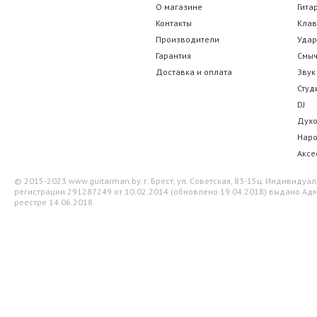
Cort E310C
Dunlop 6532 F
О магазине
Гита
Контакты
Кла
35.00 р.
30.10 
Производители
Уда
Гарантия
Смы
Доставка и оплата
Звук
Студ
DJ
Дух
Нар
Аксе
© 2015-2023 www.guitarman.by. г. Брест, ул. Советская, 83-15ц. Индивид
регистрации 291287249 от 10.02.2014 (обновлено 19.04.2018) выдано Адм
реестре 14.06.2018.