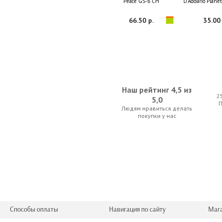
Peace GS-6 CH
D'Addario Plane
66.50 р.
35.00 
Наш рейтинг 4,5 из
2
5,0
Людям нравиться делать
Dunlop 6551J Formula 65
Sonata J
покупки у нас
12.60 р.
35.00 
Способы оплаты
Навигация по сайту
Маг