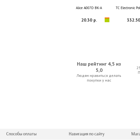
Alice A007D BK-A
TC Electronic P
20.30 р.
332.50
Наш рейтинг 4,5 из
2
5,0
Людям нравиться делать
Musedo T-27
Cort E3
покупки у нас
35.00 р.
35.00 
Способы оплаты
Навигация по сайту
Маг