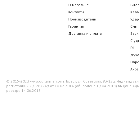
О магазине
Гита
Sonata JA-A35
D'Addario Plan
Контакты
Кла
Производители
Уда
94.50 р.
91.00 
Гарантия
Смы
Доставка и оплата
Звук
Студ
DJ
Дух
Нар
Аксе
© 2015-2023 www.guitarman.by. г. Брест, ул. Советская, 83-15ц. Индивид
регистрации 291287249 от 10.02.2014 (обновлено 19.04.2018) выдано Адм
реестре 14.06.2018.