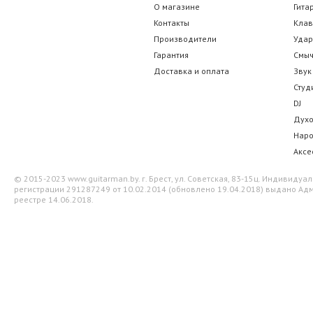
О магазине
Гита
Контакты
Кла
Производители
Уда
Гарантия
Смы
Доставка и оплата
Звук
Студ
DJ
Дух
Нар
Аксе
© 2015-2023 www.guitarman.by. г. Брест, ул. Советская, 83-15ц. Индивид
регистрации 291287249 от 10.02.2014 (обновлено 19.04.2018) выдано Адм
реестре 14.06.2018.