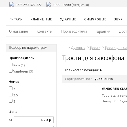
+375 29 5-522-522
10:00 - 19:00 (ежедневно)
ГИТАРЫ
КЛАВИШНЫЕ
УДАРНЫЕ
СМЫЧКОВЫЕ
ЗВУК
О магазине
Контакты
Производители
Гарантия
Дост
Подбор по параметрам
Духовые
Трости
Трости для с
Трости для саксофона 
Производитель
Rico
(1)
Количество позиций:
4
Vandoren
(3)
Сортировать по :
умолчанию
Номер
VANDOREN CLAS
2
2.5
Трость для тено
Номер: 2.5 Сде
3
Цена
от
р.