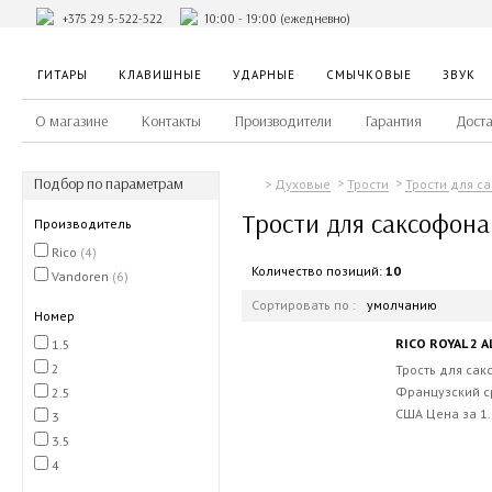
+375 29 5-522-522
10:00 - 19:00 (ежедневно)
ГИТАРЫ
КЛАВИШНЫЕ
УДАРНЫЕ
СМЫЧКОВЫЕ
ЗВУК
О магазине
Контакты
Производители
Гарантия
Доста
Подбор по параметрам
Духовые
Трости
Трости для с
Трости для саксофона
Производитель
Rico
(4)
Количество позиций:
10
Vandoren
(6)
Сортировать по :
умолчанию
Номер
RICO ROYAL 2 A
1.5
2
Трость для сак
Французский ср
2.5
США Цена за 1.
3
3.5
4