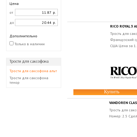
Цена
от
р.
до
р.
RICO ROYAL 3 A
Трость для сак
Дополнительно
Французский ср
Только в наличии
США Цена за 1.
Трости для саксофона
Трости для саксофона альт
Трости для саксофона
тенор
Купить
VANDOREN CLASS
Трость для сакс
Номер: 2.5 Сде