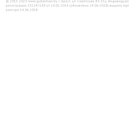
© 2015-2023 www.guitarman.by. г. Брест, ул. Советская, 83-15ц. Индивид
регистрации 291287249 от 10.02.2014 (обновлено 19.04.2018) выдано Адм
реестре 14.06.2018.