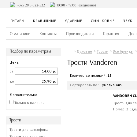
+375 29 5-522-522
10:00 - 19:00 (ежедневно)
ГИТАРЫ
КЛАВИШНЫЕ
УДАРНЫЕ
СМЫЧКОВЫЕ
ЗВУК
О магазине
Контакты
Производители
Гарантия
Дост
Подбор по параметрам
Духовые
Трости
Все бренды
Трости Vandoren
Цена
от
р.
Количество позиций:
15
до
р.
Сортировать по :
умолчанию
Дополнительно
VANDOREN CLA
Только в наличии
Трость для са
Номер: 2 Сде
Трости
Трости для саксофона
Трости для кларнета