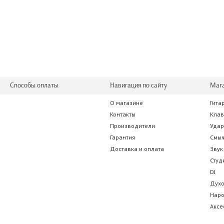
Способы оплаты
Навигация по сайту
Маг
О магазине
Гита
Контакты
Кла
Производители
Уда
Гарантия
Смы
Доставка и оплата
Звук
Студ
DJ
Дух
Нар
Аксе