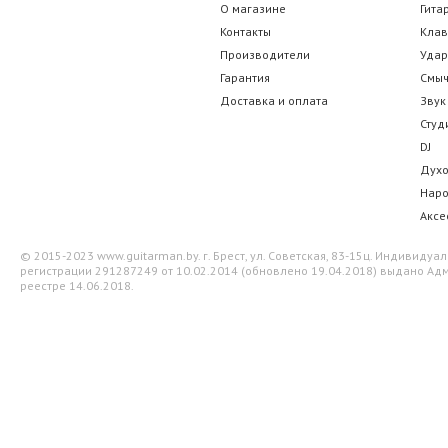
О магазине
Гита
Контакты
Кла
Производители
Уда
Гарантия
Смы
Доставка и оплата
Звук
Студ
DJ
Дух
Нар
Аксе
© 2015-2023 www.guitarman.by. г. Брест, ул. Советская, 83-15ц. Индивид
регистрации 291287249 от 10.02.2014 (обновлено 19.04.2018) выдано Адм
реестре 14.06.2018.