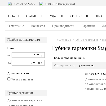
+375 29 5-522-522
10:00 - 19:00 (ежедневно)
ГИТАРЫ
КЛАВИШНЫЕ
УДАРНЫЕ
СМЫЧКОВЫЕ
ЗВУК
О магазине
Контакты
Производители
Гарантия
До
Подбор по параметрам
Духовые
Губные гармошки
Вс
Губные гармошки Sta
Цена
от
р.
Количество позиций:
3
до
р.
Сортировать по :
умолчанию
Дополнительно
STAGG BJH-T32
Диатоническая 
Только в наличии
16 отверстий 
толщиной 0.9 
Губные гармошки
Диатонические гармошки
Тремоло гармошки