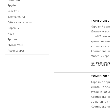
Трубы
Флейты
Блокфлейты
TOMBO 1810 
Губные гармошки
Хороший вар
Варганы
Диатоническа
Казу
строй Тональн
Трости
хромированно
Мундштуки
латунных язы
Аксессуары
Хромированны
Масса: 77 гра
TOMBO 2010 
Хороший вар
Диатоническа
строй Тональн
Хромированн
20 латунных 
Хромированны