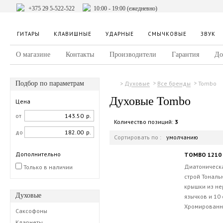
+375 29 5-522-522
10:00 - 19:00 (ежедневно)
ГИТАРЫ
КЛАВИШНЫЕ
УДАРНЫЕ
СМЫЧКОВЫЕ
ЗВУК
О магазине
Контакты
Производители
Гарантия
До
Подбор по параметрам
Tombo
Духовые
Все бренды
Духовые Tombo
Цена
от
р.
Количество позиций:
3
до
р.
Сортировать по :
умолчанию
Дополнительно
TOMBO 1210 
Диатоническа
Только в наличии
строй Тональн
крышки из н
Духовые
язычков и 10
Хромированны
Саксофоны
Кларнеты