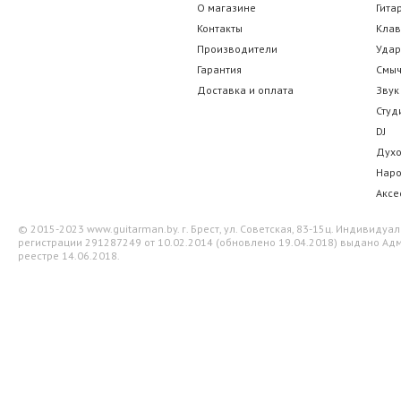
О магазине
Гита
Контакты
Кла
Производители
Уда
Гарантия
Смы
Доставка и оплата
Звук
Студ
DJ
Дух
Нар
Аксе
© 2015-2023 www.guitarman.by. г. Брест, ул. Советская, 83-15ц. Индивид
регистрации 291287249 от 10.02.2014 (обновлено 19.04.2018) выдано Адм
реестре 14.06.2018.