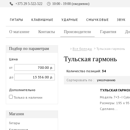
+375 29 5-522-522
10:00 - 19:00 (ежедневно)
ГИТАРЫ
КЛАВИШНЫЕ
УДАРНЫЕ
СМЫЧКОВЫЕ
ЗВУК
О магазине
Контакты
Производители
Гарантия
До
Подбор по параметрам
Тульская гармонь
Все бренды
Тульская гармонь
Цена
от
р.
Количество позиций:
34
до
р.
Сортировать по :
умолчанию
Дополнительно
ТУЛЬСКАЯ ГАРМОН
Модель 7×3–I Сув
Только в наличии
Размеры: 195 х 95 
Сделано...
Магазин
Гитары
Клавишные