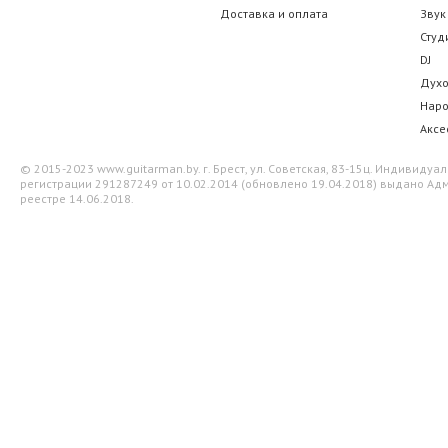
Доставка и оплата
Звук
Студ
DJ
Дух
Нар
Аксе
© 2015-2023 www.guitarman.by. г. Брест, ул. Советская, 83-15ц. Индивид
регистрации 291287249 от 10.02.2014 (обновлено 19.04.2018) выдано Адм
реестре 14.06.2018.