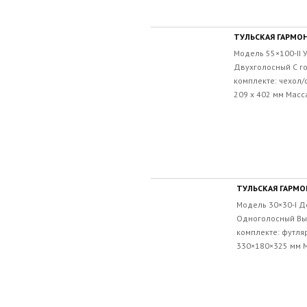
ТУЛЬСКАЯ ГАРМОН
Модель 55×100-II 
Двухголосный С г
комплекте: чехол/
209 х 402 мм Масса
ТУЛЬСКАЯ ГАРМОН
Модель 30×30-I Д
Одноголосный Вы
комплекте: футля
330×180×325 мм Ма