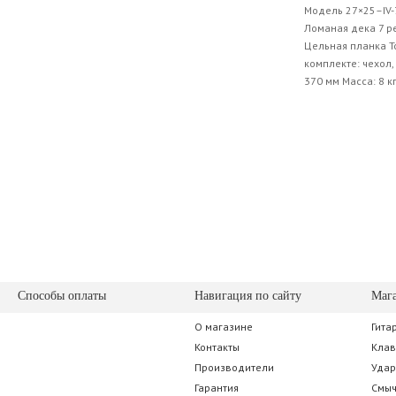
Модель 27×25–IV-
Ломаная дека 7 р
Цельная планка Т
комплекте: чехол,
370 мм Масса: 8 к
Способы оплаты
Навигация по сайту
Маг
О магазине
Гита
Контакты
Кла
Производители
Уда
Гарантия
Смы