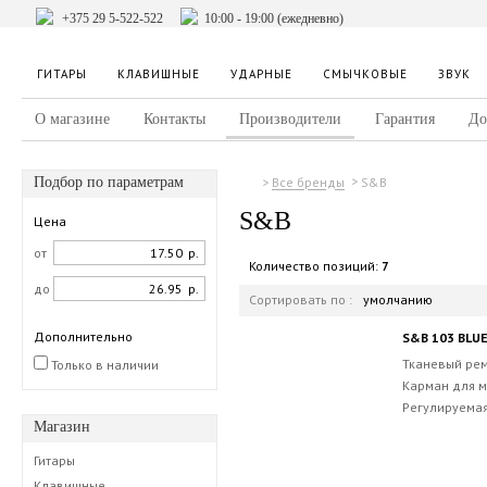
+375 29 5-522-522
10:00 - 19:00 (ежедневно)
ГИТАРЫ
КЛАВИШНЫЕ
УДАРНЫЕ
СМЫЧКОВЫЕ
ЗВУК
О магазине
Контакты
Производители
Гарантия
До
Подбор по параметрам
S&B
Все бренды
S&B
Цена
от
р.
Количество позиций:
7
до
р.
Сортировать по :
умолчанию
Дополнительно
S&B 103 BLU
Тканевый рем
Только в наличии
Карман для м
Регулируемая
Магазин
Гитары
Клавишные