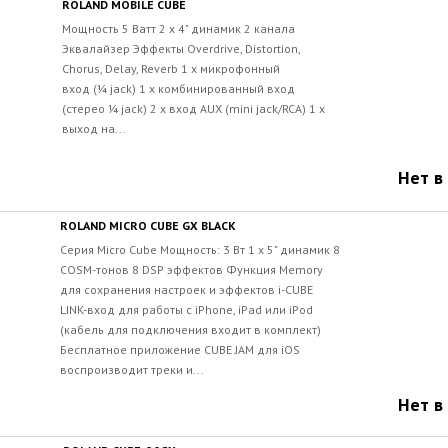
ROLAND MOBILE CUBE
Мощность 5 Ватт 2 x 4" динамик 2 канала
Эквалайзер Эффекты Overdrive, Distortion,
Chorus, Delay, Reverb 1 x микрофонный
вход (¼ jack) 1 x комбинированный вход
(стерео ¼ jack) 2 x вход AUX (mini jack/RCA) 1 x
выход на...
Нет в
ROLAND MICRO CUBE GX BLACK
Серия Micro Cube Мощность: 3 Вт 1 x 5" динамик 8
COSM-тонов 8 DSP эффектов Функция Memory
для сохранения настроек и эффектов i-CUBE
LINK-вход для работы с iPhone, iPad или iPod
(кабель для подключения входит в комплект)
Бесплатное приложение CUBE JAM для iOS
воспроизводит треки и...
Нет в