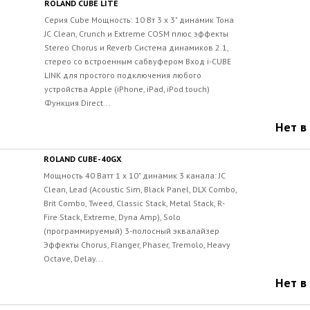
ROLAND CUBE LITE
Серия Cube Мощность: 10 Вт 3 x 3" динамик Тона
JC Clean, Crunch и Extreme COSM плюс эффекты
Stereo Chorus и Reverb Система динамиков 2.1,
стерео со встроенным сабвуфером Вход i-CUBE
LINK для простого подключения любого
устройства Apple (iPhone, iPad, iPod touch)
Функция Direct...
Нет в
ROLAND CUBE-40GX
Мощность 40 Ватт 1 x 10" динамик 3 канала: JC
Clean, Lead (Acoustic Sim, Black Panel, DLX Combo,
Brit Combo, Tweed, Classic Stack, Metal Stack, R-
Fire Stack, Extreme, Dyna Amp), Solo
(программируемый) 3-полосный эквалайзер
Эффекты Chorus, Flanger, Phaser, Tremolo, Heavy
Octave, Delay...
Нет в