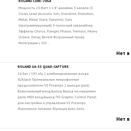
ROLAND CUBE-20GX
Мощность 20 Ватт 1 x 8" динамик 3 канала: JC
Clean, Lead (Acoustic Sim, Overdrive, Distortion,
Metal, Metal Stack, Extreme), Solo
(программируемый) 3-полосный эквалайзер
Эффекты Chorus, Flanger, Phaser, Tremolo, Heavy
Octave, Delay, Reverb Встроенный тюнер
Интеграция с iOS...
Нет в
ROLAND UA-55 QUAD-CAPTURE
24 бит / 192 кГц 2 комбинированных входа
XLR/jack Премиальные микрофонные
предусилители VS Preamps 2 выхода (jack)
Коаксиальный вход/выход Выход на наушники
(jack) MIDI вход/выход ПО Graphic Control Panel
для настройки и управления VS Preamps
Фантомное питание Функция Auto-Sens...
Нет в