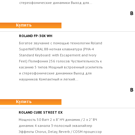
стереофонические динамики Выход для...
В
Купить
ROLAND FP-30X WH
Богатое звучание с помощью технологии Roland
SuperNATURAL 88-нотная клавиатура (PHA-4
Standard Keyboard: with Escapement and Ivory
Feel) Полифония 256 голосов Чуствительность к
касанию 5 типов Мощный встроенный усилитель
и стереофонические динамики Выход для
наушников Компактный и легкий...
В
Купить
ROLAND CUBE STREET EX
Мощность 50 Ватт 2 x 8" НЧ динамик / 2 x 2" ВЧ
динамик 4 канала 3-полосный эквалайзер
Эффекты Chorus, Delay, Reverb / COSM процессор