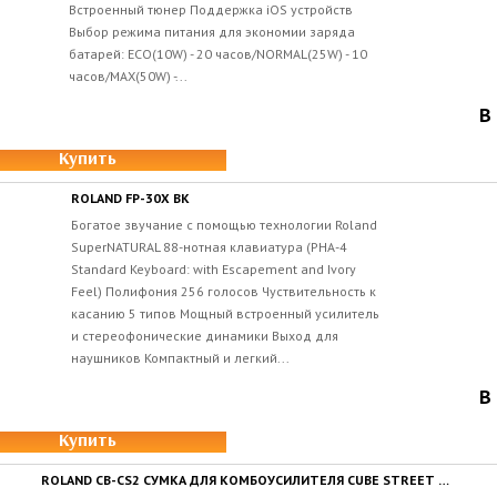
Встроенный тюнер Поддержка iOS устройств
Выбор режима питания для экономии заряда
батарей: ECO(10W) - 20 часов/NORMAL(25W) - 10
часов/MAX(50W) -...
В
Купить
ROLAND FP-30X BK
Богатое звучание с помощью технологии Roland
SuperNATURAL 88-нотная клавиатура (PHA-4
Standard Keyboard: with Escapement and Ivory
Feel) Полифония 256 голосов Чуствительность к
касанию 5 типов Мощный встроенный усилитель
и стереофонические динамики Выход для
наушников Компактный и легкий...
В
Купить
ROLAND CB-CS2 СУМКА ДЛЯ КОМБОУСИЛИТЕЛЯ CUBE STREET EX