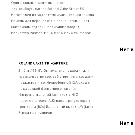
Оригинальный защитный чехол
для комбоусилителя Roland Cube Street EX
Изготовлен из водоотталкивающего материала
Ремень для переноски на плече Черный цвет
Материалы отделки: поливинил хлорид,
полиэстер Размеры: 510 х 350 х 320 мм Масса:
1...
Нет в
ROLAND UA-33 TRI-CAPTURE
24 бит / 96 кГц Оптимально подходит для
музыкантов, видео, веб стриминга, создания
подкастов и др. Микрофонный XLR вход с
поддержкой фантомного питания
Инструментальный jack вход с Hi-Z
переключателем AUX вход с регулятором
громкости (RCA) Балансный выход L/R (jack)
Выход на наушники...
Нет в