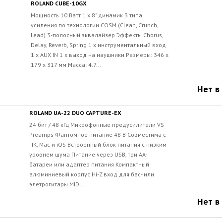
ROLAND CUBE-10GX
Мощность 10 Ватт 1 x 8" динамик 3 типа
усиления по технологии COSM (Clean, Crunch,
Lead) 3-полосный эквалайзер Эффекты Chorus,
Delay, Reverb, Spring 1 x инструментальный вход
1 x AUX IN 1 x выход на наушники Размеры: 346 x
179 x 317 мм Масса: 4.7...
Нет в
ROLAND UA-22 DUO CAPTURE-EX
24 бит / 48 кГц Микрофонные предусилители VS
Preamps Фантомное питание 48 В Совместима с
ПК, Mac и iOS Встроенный блок питания с низким
уровнем шума Питание через USB, три AA-
батареи или адаптер питания Компактный
алюминиевый корпус Hi-Z вход для бас- или
элетрогитары MIDI...
Нет в