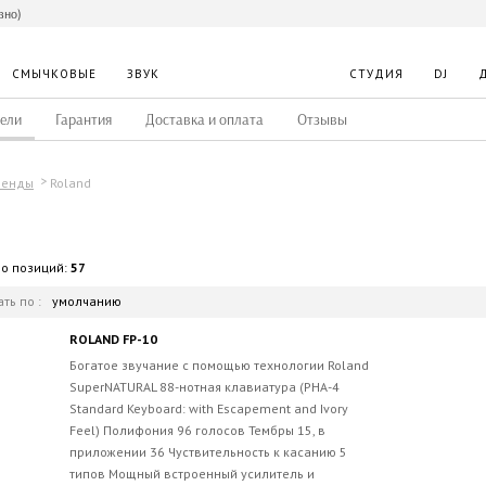
вно)
СМЫЧКОВЫЕ
ЗВУК
СТУДИЯ
DJ
ели
Гарантия
Доставка и оплата
Отзывы
Roland
ренды
во позиций:
57
ть по :
умолчанию
ROLAND FP-10
Богатое звучание с помощью технологии Roland
SuperNATURAL 88-нотная клавиатура (PHA-4
Standard Keyboard: with Escapement and Ivory
Feel) Полифония 96 голосов Тембры 15, в
приложении 36 Чуствительность к касанию 5
типов Мощный встроенный усилитель и