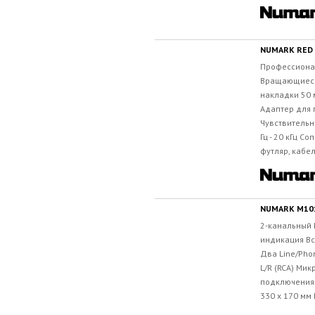
NUMARK RED
Профессиона
Вращающиес
накладки 50 
Адаптер для 
Чувствительн
Гц - 20 кГц С
футляр, кабел
NUMARK M10
2-канальный 
индикация Вс
Два Line/Phon
L/R (RCA) Мик
подключения 
330 x 170 мм 