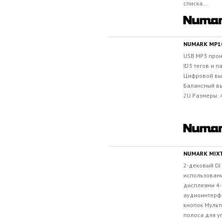
списка...
NUMARK MP1
USB MP3 про
ID3 тегов и п
Цифровой вых
Балансный вых
2U Размеры: 4
NUMARK MIX
2-дековый DJ
использования
дисплеями 4
аудиоинтерф
кнопок Муль
полоса для у