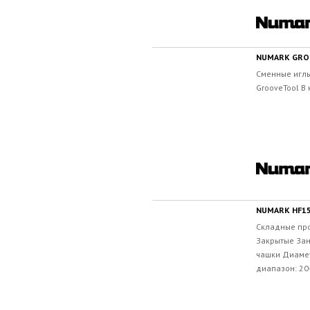
NUMARK GRO
Сменные игл
GrooveTool В 
NUMARK HF1
Складные пр
Закрытые За
чашки Диамет
диапазон: 20-