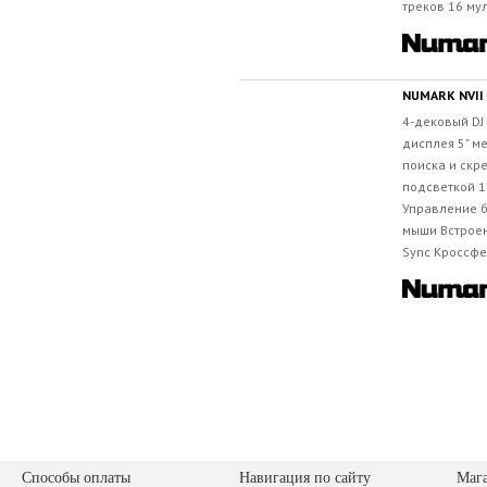
треков 16 му
NUMARK NVII
4-дековый DJ 
дисплея 5" м
поиска и скр
подсветкой 1
Управление б
мыши Встроен
Sync Кроссфе
Способы оплаты
Навигация по сайту
Маг