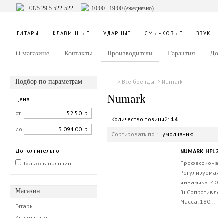
+375 29 5-522-522
10:00 - 19:00 (ежедневно)
ГИТАРЫ
КЛАВИШНЫЕ
УДАРНЫЕ
СМЫЧКОВЫЕ
ЗВУК
О магазине
Контакты
Производители
Гарантия
До
Подбор по параметрам
Numark
Все бренды
Numark
Цена
от
р.
Количество позиций:
14
до
р.
Сортировать по :
умолчанию
Дополнительно
NUMARK HF1
Профессиона
Только в наличии
Регулируемая
динамика: 40
Магазин
Гц Сопротивл
Масса: 180...
Гитары
Клавишные