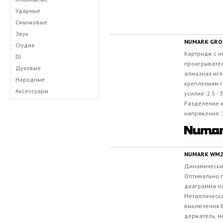
Ударные
Смычковые
Звук
NUMARK GR
Студия
Картридж с и
DJ
проигрывате
Духовые
алмазная игл
Народные
креплениям г
Аксессуары
усилие: 2.5 -
Разделение к
напряжение: 2
NUMARK WM2
Динамически
Оптимально п
диаграмма н
Металлическа
выключения В
держатель, м