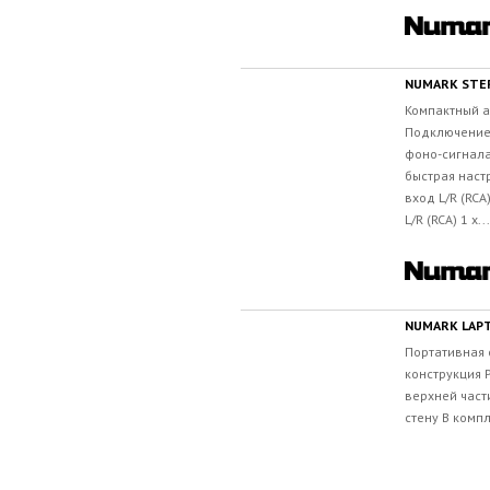
NUMARK STE
Компактный 
Подключение 
фоно-сигнала
быстрая наст
вход L/R (RCA
L/R (RCA) 1 x...
NUMARK LAP
Портативная 
конструкция 
верхней част
стену В компл