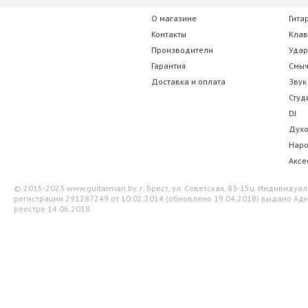
О магазине
Гита
Контакты
Кла
Производители
Уда
Гарантия
Смы
Доставка и оплата
Звук
Студ
DJ
Дух
Нар
Аксе
© 2015-2023 www.guitarman.by. г. Брест, ул. Советская, 83-15ц. Индивид
регистрации 291287249 от 10.02.2014 (обновлено 19.04.2018) выдано Адм
реестре 14.06.2018.