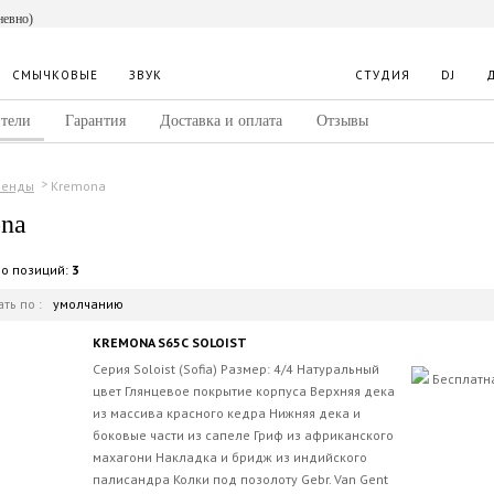
невно)
СМЫЧКОВЫЕ
ЗВУК
СТУДИЯ
DJ
тели
Гарантия
Доставка и оплата
Отзывы
Kremona
ренды
na
во позиций:
3
ть по :
умолчанию
KREMONA S65C SOLOIST
Серия Soloist (Sofia) Размер: 4/4 Натуральный
Бесплатн
цвет Глянцевое покрытие корпуса Верхняя дека
из массива красного кедра Нижняя дека и
боковые части из сапеле Гриф из африканского
махагони Накладка и бридж из индийского
палисандра Колки под позолоту Gebr. Van Gent