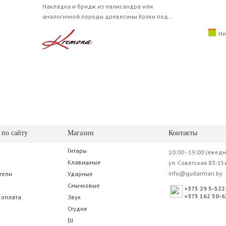
Накладка и бридж из палисандра или
аналогичной породы древесины Колки под...
Не
 по сайту
Магазин
Контакты
Гитары
10:00 - 19:00 (ежед
Клавишные
ул. Советская 83-15
info@guitarman.by
тели
Ударные
Смычковые
+375 29 5-522
+375 162 50-6
 оплата
Звук
Студия
DJ