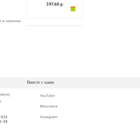
397.60 р.
т в наличии
Вместе с нами
невно)
YouTube
ц
ВКонтакте
-522
Instagram
2-99