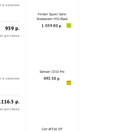
т в наличии
Fender Squier Sonic
Stratocaster HSS Black
1 059.80 р.
959 р.
ая доставка
Samson C01U Pro
493.50 р.
т в наличии
1116.5 р.
ая доставка
Cort AF510 OP