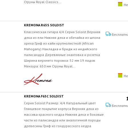
Струны Royal Classics...
Не
KREMONA R65S SOLOIST
Классическая гитара 4/4 Серия Soloist Верхняя
Бесплатн
дека из ели Нижняя дека и обечайка из шпона
ореха Гриф из кайи крупнолистной (African
Mahogany) Накладка и бридж из индийского
палисандра Деревянные окантовка и розетка
Ширина верхнего порожка: 52 мм 19 ладов
Мензура: 650 мм Струны Royal...
Не
KREMONA F65C SOLOIST
Серия Soloist Размер: 4/4 Натуральный цвет
Бесплатн
Глянцевое покрытие корпуса Верхняя дека из
массива красного кедра Нижняя дека и боковые
части из палисандра или аналогичной породы
древесины Гриф из гондурасского кедра