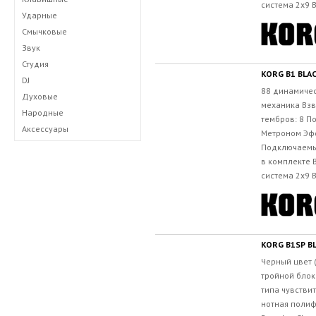
система 2х9 
Ударные
Смычковые
Звук
Студия
KORG B1 BLA
DJ
88 динамиче
Духовые
механика Взв
Народные
тембров: 8 П
Аксессуары
Метроном Эфф
Подключаемы
в комплекте 
система 2х9 
KORG B1SP B
Черный цвет (
тройной блок
типа чувстви
нотная поли