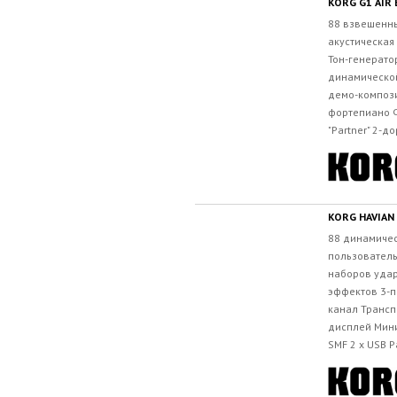
KORG G1 AIR 
88 взвешенны
акустическая
Тон-генерато
динамической
демо-компози
фортепиано Ф
"Partner" 2-д
KORG HAVIAN
88 динамичес
пользователь
наборов удар
эффектов 3-п
канал Транс
дисплей Мин
SMF 2 x USB Р