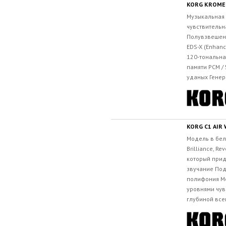
KORG KROME
Музыкальная 
чувствительн
Полувзвешенн
EDS-X (Enhanc
120-тональна
памяти PCM /
уданых Генера
KORG C1 AIR
Модель в бел
Brilliance, R
который прид
звучание Под
полифония Мо
уровнями чув
глубиной всег