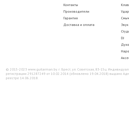
Контакты
Кла
Производители
Уда
Гарантия
Смы
Доставка и оплата
Звук
Студ
DJ
Дух
Нар
Аксе
© 2015-2023 www.guitarman.by. г. Брест, ул. Советская, 83-15ц. Индивид
регистрации 291287249 от 10.02.2014 (обновлено 19.04.2018) выдано Адм
реестре 14.06.2018.