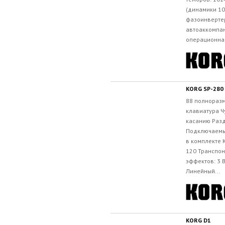
(динамики 10
фазоинвертер
автоаккомпа
операционная
KORG SP-280
88 полнораз
клавиатура Ч
касанию Раз
Подключаемы
в комплекте 
120 Транспо
эффектов: 3 
Линейный...
KORG D1