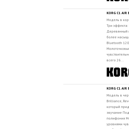
KORG C1 AIR 
Модель в кор
Три эффекта: 
Деревянный к
более насыщ
Bluetooth 12
Молоточковый
чувствительн
всего 26...
KORG C1 AIR 
Модель в чер
Brilliance, R
который прид
звучание Под
полифония Мо
уровнями чув