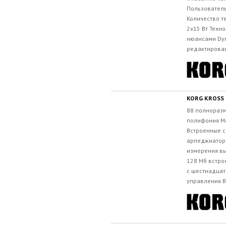
Пользователь
Количество т
2x15 Вт Техн
нюансами Dyn
редактирован
KORG KROSS 
88 полнораз
полифония М
Встроенные с
арпеджиатор
измерения вы
128 Мб встро
с шестнадцат
управления В