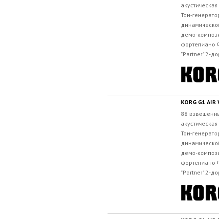
акустическая
Тон-генерато
динамической
демо-компози
фортепиано Ф
"Partner" 2-д
KORG G1 AIR
88 взвешенны
акустическая
Тон-генерато
динамической
демо-компози
фортепиано Ф
"Partner" 2-д