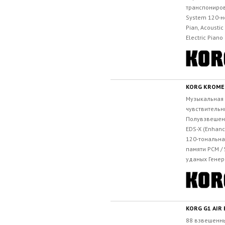
транспониров
System 120-н
Pian, Acoustic 
Electric Piano 
KORG KROME
Музыкальная 
чувствительн
Полувзвешенн
EDS-X (Enhanc
120-тональна
памяти PCM /
уданых Генера
KORG G1 AIR 
88 взвешенны