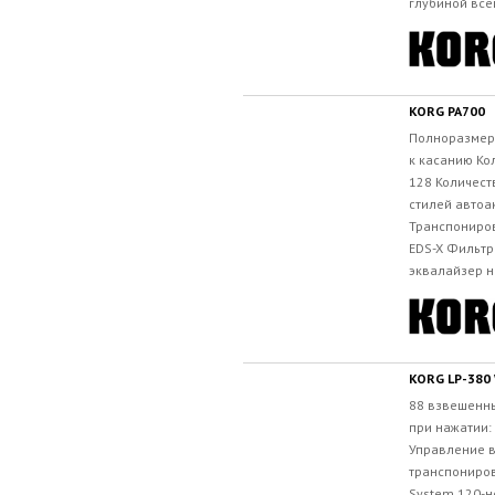
глубиной всег
KORG PA700
Полноразмер
к касанию Ко
128 Количест
стилей автоа
Транспониров
EDS-X Фильтр
эквалайзер н
KORG LP-380
88 взвешенны
при нажатии: 
Управление в
транспониров
System 120-н