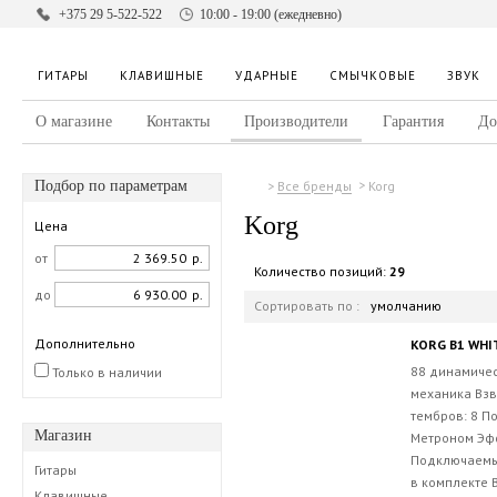
+375 29 5-522-522
10:00 - 19:00 (ежедневно)
ГИТАРЫ
КЛАВИШНЫЕ
УДАРНЫЕ
СМЫЧКОВЫЕ
ЗВУК
О магазине
Контакты
Производители
Гарантия
До
Подбор по параметрам
Korg
Все бренды
Korg
Цена
от
р.
Количество позиций:
29
до
р.
Сортировать по :
умолчанию
Дополнительно
KORG B1 WHI
88 динамиче
Только в наличии
механика Взв
тембров: 8 П
Магазин
Метроном Эфф
Подключаемы
Гитары
в комплекте 
Клавишные