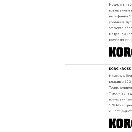
Модель в че
взвешенные 
полифония Мо
уровнями чув
эффекта обраб
Метроном Тр
композиций 1 
KORG KROSS 
Модель в бел
клавиша 120
Транспониров
Track и арпе
измерения вы
128 Мб встро
с шестнадцат