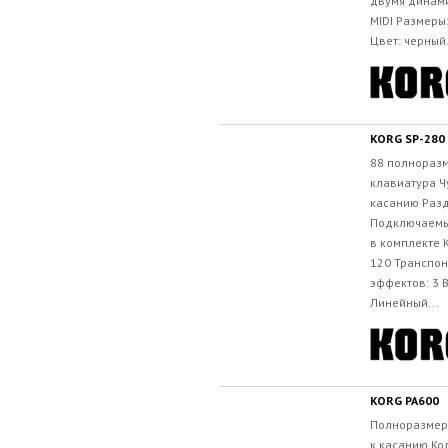
двумя динам
MIDI Размеры
Цвет: черный.
KORG SP-280
88 полнораз
клавиатура Ч
касанию Раз
Подключаемы
в комплекте 
120 Транспо
эффектов: 3 
Линейный...
KORG PA600
Полноразмер
к касанию Ко