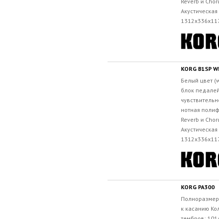
Reverb и Cho
Акустическая 
1312x336x117 
KORG B1SP W
Белый цвет (w
блок педалей
чувствительн
нотная поли
Reverb и Cho
Акустическая 
1312x336x117 
KORG PA300
Полноразмер
к касанию Ко
тембров: 1014