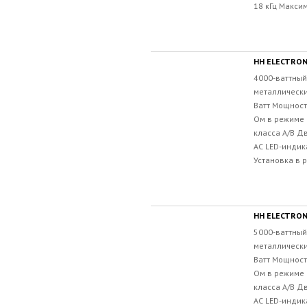
18 кГц Максим
HH ELECTRON
4000-ваттный
металлически
Ватт Мощность
Ом в режиме 
класса A/B Д
АС LED-индик
Установка в рэ
HH ELECTRON
5000-ваттный
металлически
Ватт Мощность
Ом в режиме 
класса A/B Д
АС LED-индик