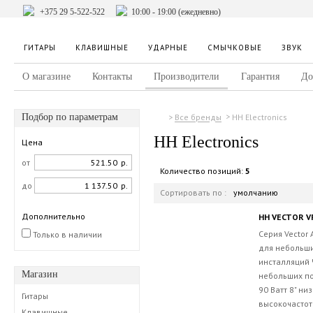
+375 29 5-522-522
10:00 - 19:00 (ежедневно)
ГИТАРЫ
КЛАВИШНЫЕ
УДАРНЫЕ
СМЫЧКОВЫЕ
ЗВУК
О магазине
Контакты
Производители
Гарантия
До
Подбор по параметрам
HH Electronics
Все бренды
HH Electronics
Цена
от
р.
Количество позиций:
5
до
р.
Сортировать по :
умолчанию
Дополнительно
HH VECTOR V
Серия Vector
Только в наличии
для небольши
инсталляций 
Магазин
небольших п
90 Ватт 8" ни
Гитары
высокочасто
Клавишные