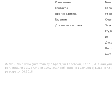
О магазине
Гита
Контакты
Кла
Производители
Уда
Гарантия
Смы
Доставка и оплата
Звук
Студ
DJ
Дух
Нар
Аксе
© 2015-2023 www.guitarman.by. г. Брест, ул. Советская, 83-15ц. Индивид
регистрации 291287249 от 10.02.2014 (обновлено 19.04.2018) выдано Адм
реестре 14.06.2018.