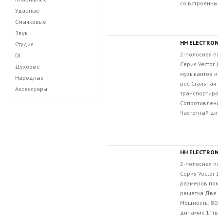
со встроенны
Ударные
Смычковые
Звук
HH ELECTRON
Студия
2-полосная п
DJ
Серия Vector
Духовые
музыкантов и
Народные
вес Стальная
Аксессуары
транспортиро
Сопротивлени
Частотный диа
HH ELECTRON
2-полосная п
Серия Vector
размеров по
решетка Две 
Мощность: 80
динамик 1" тв