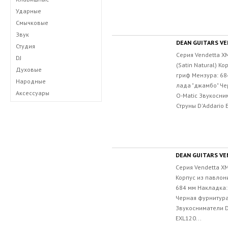
Ударные
Смычковые
Звук
DEAN GUITARS V
Студия
Серия Vendetta X
DJ
(Satin Natural) К
Духовые
гриф Мензура: 68
Народные
лада "джамбо" Че
Аксессуары
O-Matic Звукосни
Струны D'Addario 
DEAN GUITARS VE
Серия Vendetta XM
Корпус из павлон
684 мм Накладка:
Черная фурнитура
Звукосниматели D
EXL120...