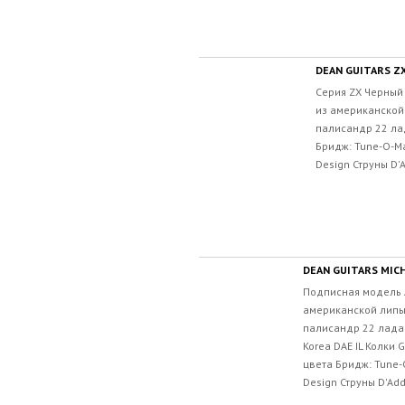
DEAN GUITARS Z
Серия ZX Черный 
из американской
палисандр 22 ла
Бридж: Tune-O-M
Design Струны D'A
DEAN GUITARS MIC
Подписная модель A
американской липы
палисандр 22 лада
Korea DAE IL Колки
цвета Бридж: Tune-
Design Струны D'Add