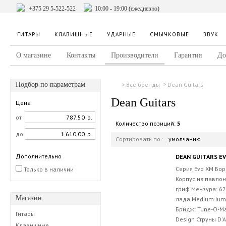
+375 29 5-522-522
10:00 - 19:00 (ежедневно)
ГИТАРЫ
КЛАВИШНЫЕ
УДАРНЫЕ
СМЫЧКОВЫЕ
ЗВУК
О магазине
Контакты
Производители
Гарантия
До
Подбор по параметрам
Dean Guitars
Все бренды
Dean Guitars
Цена
от
р.
Количество позиций:
5
до
р.
Сортировать по :
умолчанию
Дополнительно
DEAN GUITARS E
Серия Evo XM Бор
Только в наличии
Корпус из павло
гриф Мензура: 6
Магазин
лада Medium Jum
Бридж: Tune-O-M
Гитары
Design Струны D'A
Клавишные