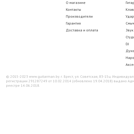
О магазине
Гита
Контакты
Кла
Производители
Уда
Гарантия
Смы
Доставка и оплата
Звук
Студ
DJ
Дух
Нар
Аксе
© 2015-2023 www.guitarman.by. г. Брест, ул. Советская, 83-15ц. Индивид
регистрации 291287249 от 10.02.2014 (обновлено 19.04.2018) выдано Адм
реестре 14.06.2018.