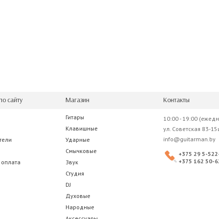
по сайту
Магазин
Контакты
Гитары
10:00 - 19:00 (ежед
Клавишные
ул. Советская 83-15
info@guitarman.by
тели
Ударные
Смычковые
+375 29 5-522
+375 162 50-6
 оплата
Звук
Студия
DJ
Духовые
Народные
Аксессуары