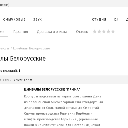
дневно)
СМЫЧКОВЫЕ
ЗВУК
СТУДИЯ
DJ
ели
Гарантия
Доставка и оплата
Отзывы
Цимбалы Белорусские
ренды
лы Белорусские
во позиций:
1
ть по :
умолчанию
ЦИМБАЛЫ БЕЛОРУССКИЕ "ПРИМА"
Корпус и подставки из карпатского клена Дека
из резонансной высокогорной ели Стандартный
диапазон: от Соль малой октавы до Си третий
Струны производства Германия Вирбеля и
штифты производства Германия Деревянные
ножки В комплекте: ключ для настройки, чехол