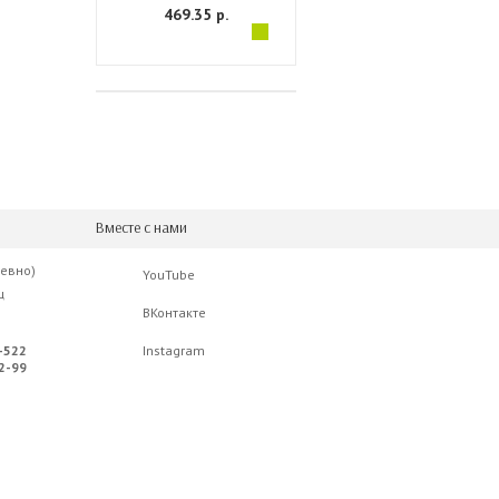
469.35 р.
Вместе с нами
невно)
YouTube
ц
ВКонтакте
-522
Instagram
2-99