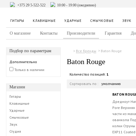
+375 29 5-522-522
10:00 - 19:00 (ежедневно)
ГИТАРЫ
КЛАВИШНЫЕ
УДАРНЫЕ
СМЫЧКОВЫЕ
ЗВУК
О магазине
Контакты
Производители
Гарантия
До
Подбор по параметрам
Baton Rouge
Все бренды
Baton Rouge
Дополнительно
Только в наличии
Количество позиций:
1
Сортировать по :
умолчанию
Магазин
BATON ROUGE
Гитары
Дредноут Нат
Клавишные
Pore Верхняя
Ударные
части из мах
Смычковые
ованкола По
Звук
колки Струны
Студия
EXP11 Coated