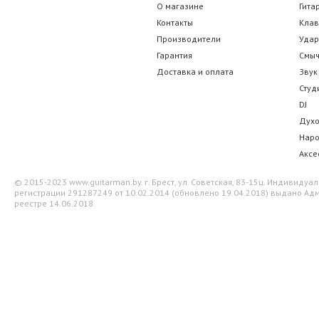
О магазине
Гита
Контакты
Кла
Производители
Уда
Гарантия
Смы
Доставка и оплата
Звук
Студ
DJ
Дух
Нар
Аксе
© 2015-2023 www.guitarman.by. г. Брест, ул. Советская, 83-15ц. Индивид
регистрации 291287249 от 10.02.2014 (обновлено 19.04.2018) выдано Адм
реестре 14.06.2018.