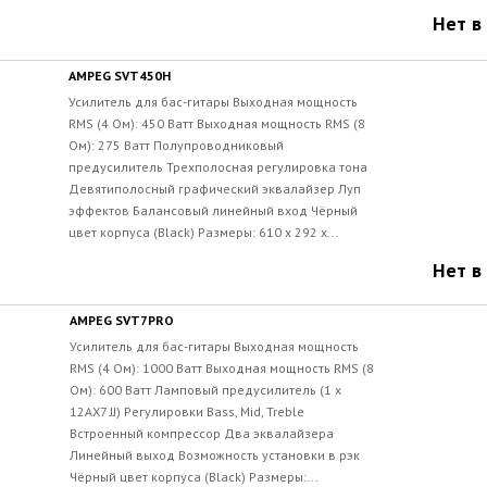
Нет в
AMPEG SVT450H
Усилитель для бас-гитары Выходная мощность
RMS (4 Ом): 450 Ватт Выходная мощность RMS (8
Ом): 275 Ватт Полупроводниковый
предусилитель Трехполосная регулировка тона
Девятиполосный графический эквалайзер Луп
эффектов Балансовый линейный вход Чёрный
цвет корпуса (Black) Размеры: 610 х 292 х...
Нет в
AMPEG SVT7PRO
Усилитель для бас-гитары Выходная мощность
RMS (4 Ом): 1000 Ватт Выходная мощность RMS (8
Ом): 600 Ватт Ламповый предусилитель (1 x
12AX7 JJ) Регулировки Bass, Mid, Treble
Встроенный компрессор Два эквалайзера
Линейный выход Возможность установки в рэк
Чёрный цвет корпуса (Black) Размеры:...