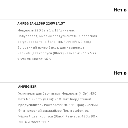
Нет в
AMPEG BA-115HP 220W 1*15''
Мощность 220 Ватт 1 x 15" динамик
Полупроводниковый предусилитель 3-полосная
регулировка тона Балансный линейный вход
Встроенный тюнер Выход для наушников
Чёрный цвет корпуса (Black) Размеры: 533 х 533
х 394 мм Масса: 36.3...
Нет в
AMPEG B2R
Усилитель для бас-гитары Мощность (4 Ом): 450
Ватт Мощность (8 Ом): 250 Ватт Твердотелый
предусилитель Power Amp: MOSFET Графический
9-ти полосный эквалайзер Петля эффектов
Чёрный цвет корпуса (Black) Размеры: 480 х 90 х
380 мм Масса: 11.7...