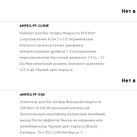
Нет в
AMPEG PF-210HE
Кабинет для бас-гитары Мощность 450 Ватт
Сопротивление 8 Ом 2 х 10" керамических
Eminence низкочастотных динамика
Компрессионный драйвер с 3-позиционным
переключателем Частотный диапазон: 53 Гц – 17
кГц Максимальный уровень звукового давления:
125.6 дБ Чёрный цвет корпуса...
Нет в
AMPEG PF-500
Усилитель для бас-гитары Выходная мощность
500 Ватт (4 Ом) Встроенный компрессор
Трехполосный эквалайзер Балансный линейный
выход Петля эффектов Выход на наушники или
линейный вход Чёрный цвет корпуса (Black)
Размеры: 76 х 355 х 280 мм Масса: 5...