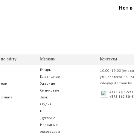
Нет в
 по сайту
Магазин
Контакты
Гитары
10:00 - 19:00 (ежед
Клавишные
ул. Советская 83-15
info@guitarman.by
тели
Ударные
Смычковые
+375 29 5-522
+375 162 50-6
 оплата
Звук
Студия
DJ
Духовые
Народные
Аксессуары