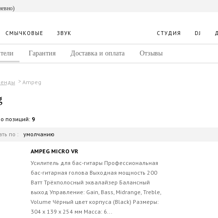
невно)
СМЫЧКОВЫЕ
ЗВУК
СТУДИЯ
DJ
тели
Гарантия
Доставка и оплата
Отзывы
Ampeg
ренды
g
во позиций:
9
ть по :
умолчанию
AMPEG MICRO VR
Усилитель для бас-гитары Профессиональная
бас-гитарная голова Выходная мощность 200
Ватт Трёхполосный эквалайзер Балансный
выход Управление: Gain, Bass, Midrange, Treble,
Volume Чёрный цвет корпуса (Black) Размеры:
304 х 139 х 254 мм Масса: 6...