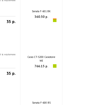
т в наличии
Sonata F-601 BK
360.50 р.
35 р.
т в наличии
Casio CT-S200 Casiotone
WE
766.15 р.
35 р.
Sonata F-600 BS