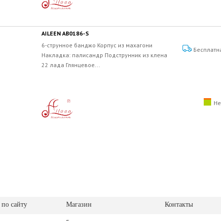
AILEEN AB0186-S
6-струнное банджо Корпус из махагони
Бесплатн
Накладка: палисандр Подструнник из клена
22 лада Глянцевое...
Не
 по сайту
Магазин
Контакты