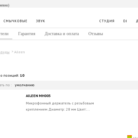
невно)
СМЫЧКОВЫЕ
ЗВУК
СТУДИЯ
DJ
тели
Гарантия
Доставка и оплата
Отзывы
Aileen
ренды
во позиций:
10
ть по :
умолчанию
AILEEN MH005
Микрофонный держатель с резьбовым
креплением Диаметр: 28 мм Цвет:...