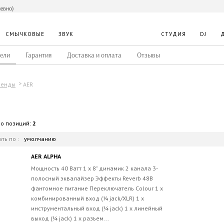
невно)
СМЫЧКОВЫЕ
ЗВУК
СТУДИЯ
DJ
ели
Гарантия
Доставка и оплата
Отзывы
AER
ренды
во позиций:
2
ть по :
умолчанию
AER ALPHA
Мощность 40 Ватт 1 x 8" динамик 2 канала 3-
полосный эквалайзер Эффекты Reverb 48В
фантомное питание Переключатель Colour 1 x
комбинированный вход (¼ jack/XLR) 1 x
инструментальный вход (¼ jack) 1 x линейный
выход (¼ jack) 1 x разъем...