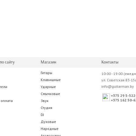
по сайту
Магазин
Контакты
Гитары
10:00 - 19:00 (ежед
Клавишные
ул. Советская 83-15
info@guitarman.by
тели
Ударные
Смычковые
+375 29 5-522
+375 162 50-6
 оплата
Звук
Студия
DJ
Духовые
Народные
Аксессуары