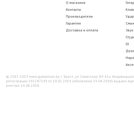
О магазине
Гита
Контакты
Кла
Производители
Уда
Гарантия
Смы
Доставка и оплата
Звук
Студ
DJ
Дух
Нар
Аксе
© 2015-2023 www.guitarman.by. г. Брест, ул. Советская, 83-15ц. Индивид
регистрации 291287249 от 10.02.2014 (обновлено 19.04.2018) выдано Адм
реестре 14.06.2018.