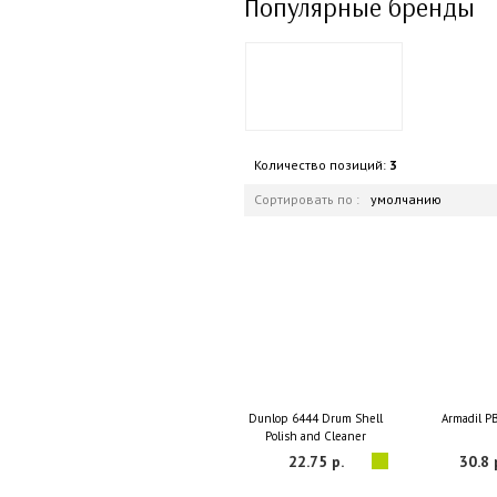
Популярные бренды
Количество позиций:
3
Сортировать по :
умолчанию
Dunlop 6444 Drum Shell
Armadil P
Polish and Cleaner
22.75 р.
30.8 