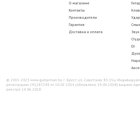
О магазине
Гита
Контакты
Кла
Производители
Уда
Гарантия
Смы
Доставка и оплата
Звук
Студ
DJ
Дух
Нар
Аксе
© 2015-2023 www.guitarman.by. г. Брест, ул. Советская, 83-15ц. Индивид
регистрации 291287249 от 10.02.2014 (обновлено 19.04.2018) выдано Адм
реестре 14.06.2018.