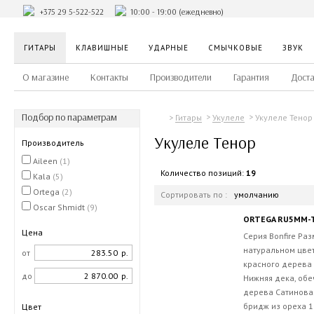
+375 29 5-522-522
10:00 - 19:00 (ежедневно)
ГИТАРЫ
КЛАВИШНЫЕ
УДАРНЫЕ
СМЫЧКОВЫЕ
ЗВУК
О магазине
Контакты
Производители
Гарантия
Доста
Подбор по параметрам
Укулеле Тенор
Гитары
Укулеле
Укулеле Тенор
Производитель
Aileen
(1)
Количество позиций:
19
Kala
(5)
Ortega
(2)
Сортировать по :
умолчанию
Oscar Shmidt
(9)
ORTEGA RU5MM-T
Цена
Серия Bonfire Ра
натуральном цвет
от
р.
красного дерева
до
р.
Нижняя дека, обе
дерева Сатинова
бридж из ореха 1
Цвет