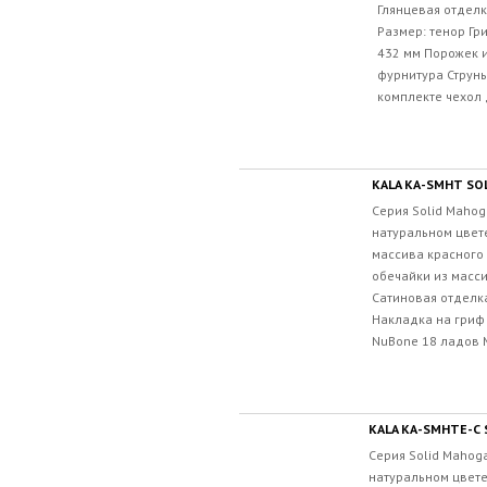
Глянцевая отдел
Размер: тенор Гр
432 мм Порожек 
фурнитура Струны
комплекте чехол 
KALA KA-SMHT SO
Серия Solid Mahog
натуральном цвет
массива красного
обечайки из масс
Сатиновая отделк
Накладка на гриф
NuBone 18 ладов М
KALA KA-SMHTE-C
Серия Solid Mahog
натуральном цвете