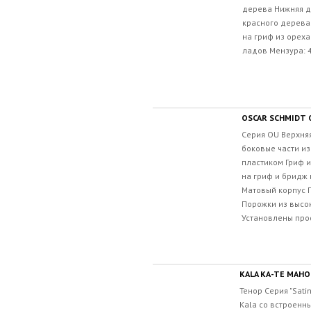
дерева Нижняя де
красного дерева
на гриф из орех
ладов Мензура: 4
OSCAR SCHMIDT
Серия OU Верхняя
боковые части и
пластиком Гриф 
на гриф и бридж
Матовый корпус 
Порожки из высо
Установлены про
KALA KA-TE MAH
Тенор Серия "Sat
Kala со встроенн