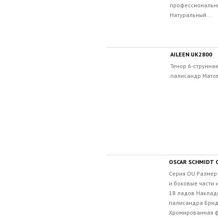
профессиональны
Натуральный...
AILEEN UK2800
Тенор 6-струнная
палисандр Матов
OSCAR SCHMIDT
Серия OU Размер 
и боковые части 
18 ладов Накладк
палисандра Брид
Хромированная ф