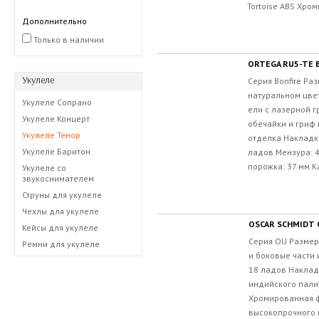
Tortoise ABS Хро
Дополнительно
Только в наличии
ORTEGA RU5-TE 
Укулеле
Серия Bonfire Ра
натуральном цвет
Укулеле Сопрано
ели с лазерной г
Укулеле Концерт
обечайки и гриф 
Укулеле Тенор
отделка Накладка
Укулеле Баритон
ладов Мензура: 
порожка: 37 мм Ка
Укулеле со
звукоснимателем
Струны для укулеле
Чехлы для укулеле
OSCAR SCHMIDT
Кейсы для укулеле
Серия OU Размер
Ремни для укулеле
и боковые части 
18 ладов Наклад
индийского пали
Хромированная ф
высокопрочного 