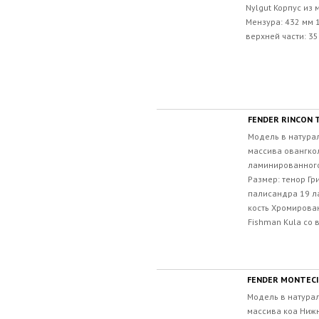
Nylgut Корпус из
Мензура: 432 мм 
верхней части: 35
FENDER RINCON 
Модель в натура
массива овангко
ламинированного
Размер: тенор Гр
палисандра 19 л
кость Хромирова
Fishman Kula со 
FENDER MONTEC
Модель в натурал
массива коа Нижн