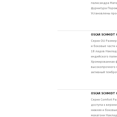
палисандра Мато
фурнитура Порож
Установлены про
OSCAR SCHMIDT
Серия OU Размер 
и боковые части 
18 ладов Наклад
индийского пали
Хромированная ф
высокопрочного 
активный темброб
OSCAR SCHMIDT
Серия Comfort Ра
доступа к верхни
нижняя и боковые
махагони Наклад