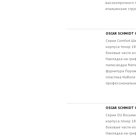
высокопрочного 
итальянские струн
OSCAR SCHMIDT
Серия Comfort Ш
корпуса тенор 18
боковые части из
Накладка на гри
палисандра Мато
фурнитура Порож
пластика NuBone
профессиональны
OSCAR SCHMIDT
Серия OU Восьми
корпуса тенор 18
боковые части из
Накладка на гри