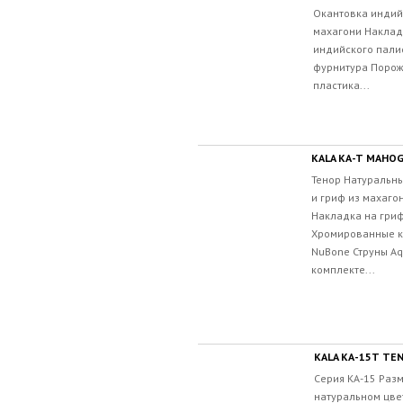
Окантовка индий
махагони Наклад
индийского пал
фурнитура Порож
пластика...
KALA KA-T MAHO
Тенор Натуральны
и гриф из махаго
Накладка на гриф
Хромированные к
NuBone Струны Aqu
комплекте...
KALA KA-15T TE
Серия KA-15 Разм
натуральном цве