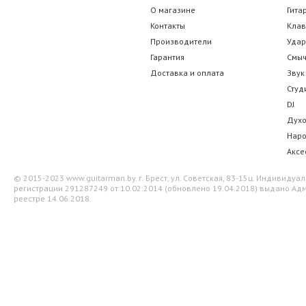
О магазине
Гита
Контакты
Кла
Производители
Уда
Гарантия
Смы
Доставка и оплата
Звук
Студ
DJ
Дух
Нар
Аксе
© 2015-2023 www.guitarman.by. г. Брест, ул. Советская, 83-15ц. Индивид
регистрации 291287249 от 10.02.2014 (обновлено 19.04.2018) выдано Адм
реестре 14.06.2018.