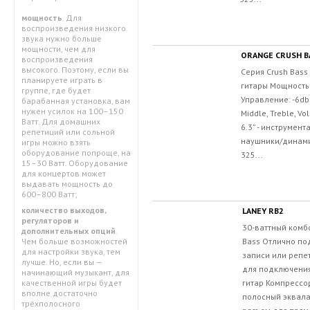
мощность
. Для
воспроизведения низкого
звука нужно больше
мощности, чем для
ORANGE CRUSH B
воспроизведения
высокого. Поэтому, если вы
Серия Crush Bass
планируете играть в
гитары Мощность:
группе, где будет
Управление: -6db 
барабанная установка, вам
нужен усилок на 100–150
Middle, Treble, V
Ватт. Для домашних
6.3” - инструмент
репетиций или сольной
наушники/динамик
игры можно взять
оборудование попроще, на
325...
15–30 Ватт. Оборудование
для концертов может
выдавать мощность до
600–800 Ватт;
количество выходов,
LANEY RB2
регуляторов и
30-ваттный комбо
дополнительных опций
.
Bass Отлично по
Чем больше возможностей
для настройки звука, тем
записи или репе
лучше. Но, если вы —
для подключения
начинающий музыкант, для
гитар Компрессо
качественной игры будет
вполне достаточно
полосный эквала
трёхполосного