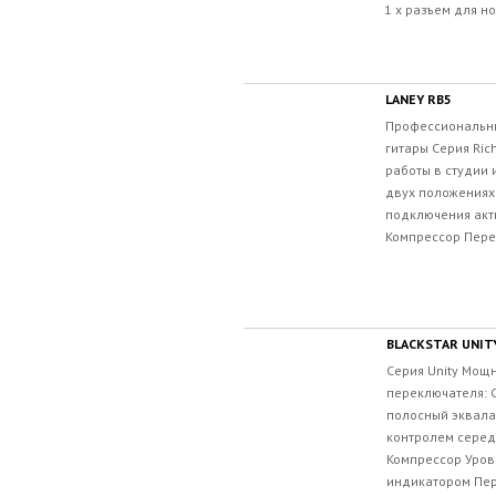
1 х разъем для н
LANEY RB5
Профессиональны
гитары Серия Ric
работы в студии 
двух положениях
подключения акт
Компрессор Пере
BLACKSTAR UNIT
Серия Unity Мощн
переключателя: Cl
полосный эквала
контролем середи
Компрессор Уров
индикатором Пер