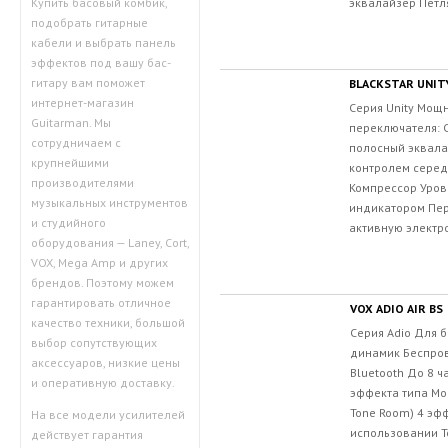
эквалайзер Петл
Купить басовый комбик,
подобрать гитарные
кабели и выбрать панель
эффектов под вашу бас-
гитару вам поможет
BLACKSTAR UNIT
интернет-магазин
Серия Unity Мощн
Guitarman. Мы
переключателя: Cl
сотрудничаем с
полосный эквала
крупнейшими
контролем середи
производителями
Компрессор Уров
музыкальных инструментов
индикатором Пер
и студийного
активную электро
оборудования — Laney, Cort,
VOX, Mega Amp и других
брендов. Поэтому можем
гарантировать отличное
VOX ADIO AIR BS
качество техники, большой
Серия Adio Для б
выбор сопутствующих
динамик Беспро
аксессуаров, низкие цены
Bluetooth До 8 ч
и оперативную доставку.
эффекта типа Mo
Tone Room) 4 эфф
На все модели усилителей
использовании T
действует гарантия