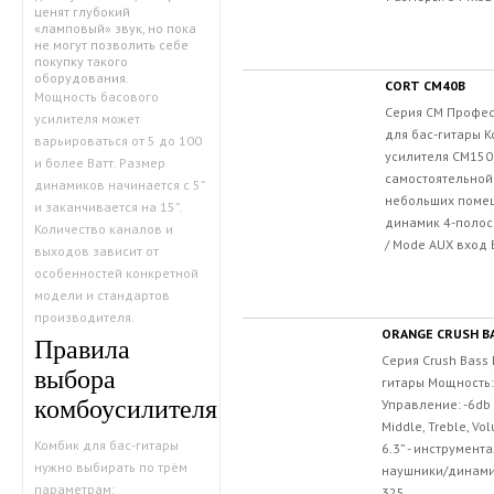
ценят глубокий
«ламповый» звук, но пока
не могут позволить себе
покупку такого
оборудования.
CORT CM40B
Мощность басового
Серия CM Профе
усилителя может
для бас-гитары 
варьироваться от 5 до 100
усилителя CM150
и более Ватт. Размер
самостоятельной
динамиков начинается с 5”
небольших помещ
и заканчивается на 15”.
динамик 4-полос
Количество каналов и
/ Mode AUX вход 
выходов зависит от
особенностей конкретной
модели и стандартов
производителя.
ORANGE CRUSH BA
Правила
Серия Crush Bass
выбора
гитары Мощность:
комбоусилителя
Управление: -6db 
Middle, Treble, Vo
Комбик для бас-гитары
6.3” - инструмент
нужно выбирать по трём
наушники/динамик 
параметрам:
325...