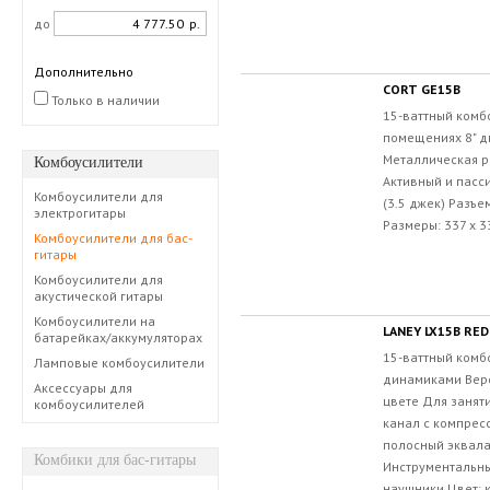
до
р.
Дополнительно
CORT GE15B
Только в наличии
15-ваттный комб
помещениях 8" д
Металлическая р
Комбоусилители
Активный и пасс
Комбоусилители для
(3.5 джек) Разъе
электрогитары
Размеры: 337 x 33
Комбоусилители для бас-
гитары
Комбоусилители для
акустической гитары
Комбоусилители на
LANEY LX15B RED
батарейках/аккумуляторах
15-ваттный комб
Ламповые комбоусилители
динамиками Верс
Аксессуары для
цвете Для занят
комбоусилителей
канал с компресс
полосный эквал
Комбики для бас-гитары
Инструментальны
наушники Цвет: к