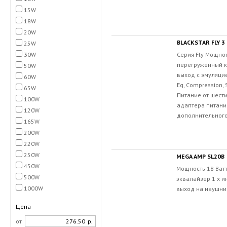
15W
18W
20W
BLACKSTAR FLY 3
25W
Серия Fly Мощнос
30W
перегруженный 
50W
выход с эмуляцие
60W
Eq, Compression,
65W
Питание от шести
100W
адаптера питани
120W
дополнительного
165W
200W
220W
250W
MEGA AMP SL20B
450W
Мощность 18 Ватт
500W
эквалайзер 1 x и
1000W
выход на наушник
Цена
от
р.