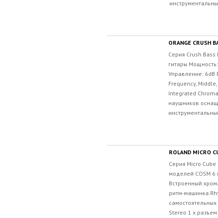
инструментальный 
ORANGE CRUSH BA
Серия Crush Bass
гитары Мощность:
Управление: 6dB Pa
Frequency, Middle,
Integrated Chroma
наушников оснаще
инструментальный 
ROLAND MICRO CU
Серия Micro Cube 
моделей COSM 6
Встроенный хром
ритм-машинка Rh
самостоятельных 
Stereo 1 х разъе