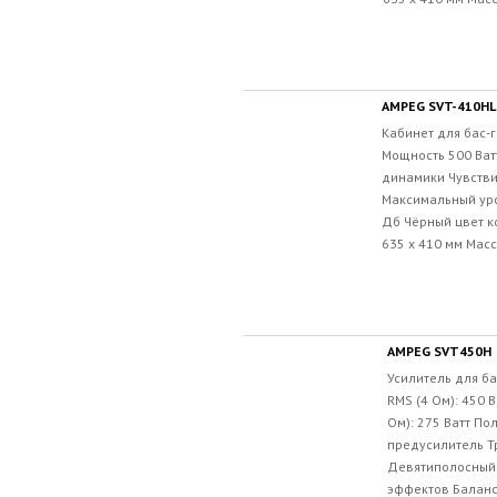
AMPEG SVT-410HLF
Кабинет для бас-
Мощность 500 Ват
динамики Чувстви
Максимальный уро
Дб Чёрный цвет ко
635 х 410 мм Масса
AMPEG SVT450H
Усилитель для б
RMS (4 Ом): 450 
Ом): 275 Ватт П
предусилитель Т
Девятиполосный 
эффектов Балан