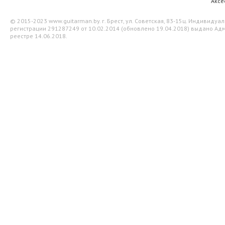
Аксе
© 2015-2023 www.guitarman.by. г. Брест, ул. Советская, 83-15ц. Индивид
регистрации 291287249 от 10.02.2014 (обновлено 19.04.2018) выдано Адм
реестре 14.06.2018.