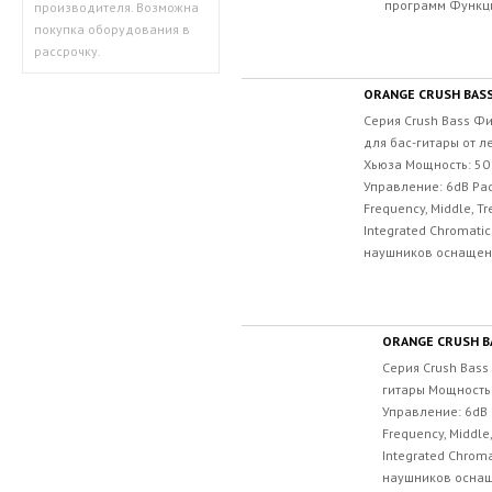
программ Функци
производителя. Возможна
покупка оборудования в
рассрочку.
ORANGE CRUSH BASS
Серия Crush Bass Ф
для бас-гитары от л
Хьюза Мощность: 50
Управление: 6dB Pad 
Frequency, Middle, T
Integrated Chromati
наушников оснащен 
ORANGE CRUSH B
Серия Crush Bass
гитары Мощность:
Управление: 6dB P
Frequency, Middle
Integrated Chrom
наушников оснаще