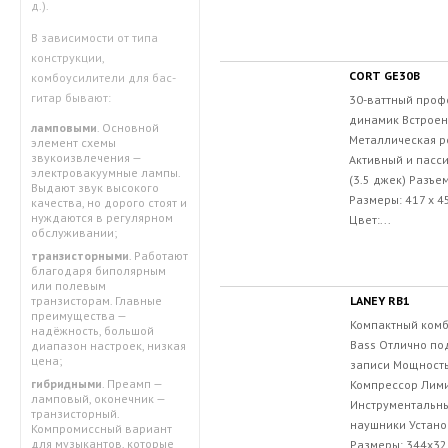
д.).
В зависимости от типа
конструкции,
CORT GE30B
комбоусилители для бас-
гитар бывают:
30-ваттный проф
динамик Встрое
ламповыми
. Основной
Металлическая р
элемент схемы
звукоизвлечения —
Активный и пасси
электровакуумные лампы.
(3.5 джек) Разъе
Выдают звук высокого
Размеры: 417 x 45
качества, но дорого стоят и
нуждаются в регулярном
Цвет:...
обслуживании;
транзисторными
. Работают
благодаря биполярным
или полевым
LANEY RB1
транзисторам. Главные
преимущества —
Компактный комбо
надёжность, большой
Bass Отлично по
диапазон настроек, низкая
цена;
записи Мощность:
гибридными
. Преамп —
Компрессор Лими
ламповый, оконечник —
Инструментальны
транзисторный.
наушники Устано
Компромиссный вариант
для музыкантов, которые
Размеры: 344x328