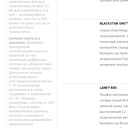
разъем для прямо
эквалайзера, AUX для
подключения гитары, 3,5
мм для наушников и 1/4"
Jack — для микрофона.
Комбик с Line Out и USB
купите позднее, когда он
BLACKSTAR UNIT
действительно
Серия Unity Мощн
понадобится;
переключателя: Cl
размеры корпуса и
полосный эквала
динамика
. Динамики
преобразуют
контролем середи
электрический сигнал в
Компрессор Уров
звуковой за счёт
индикатором Пер
колебаний диффузора,
поэтому их габариты тоже
активную электро
влияют на качество звука.
Для дома и сольных
репетиций хватит
небольших усилителей на
5–8”. Если впереди
LANEY RB3
выступление в клубе,
подумайте о комбиках на
Профессиональны
10–15”. Мощные
гитары Серия Ric
концертные системы от 200
занятий дома, за
Ватт и более имеют
внушительные размеры,
выступлений 12"
поэтому оснащаются
подключения акт
несколькими динамиками
Компрессор Встр
одновременно.