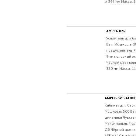
х 394 мм Масса: 36
AMPEG B2R
Усилитель для ба
Ватт Мощность (8
предусилитель P
9-ти полосный э
Чёрный цвет корп
380 мм Масса: 11.
AMPEG SVT-410HE
Кабинет для бас-
Мощность 500 Ват
динамики Чувстви
Максимальный ур
Дб Чёрный цвет ко
635 х 410 мм Масса