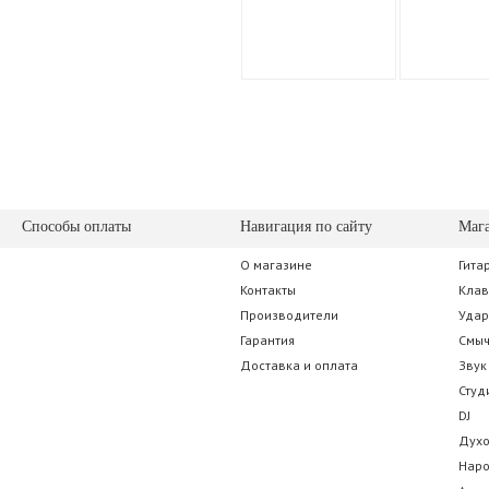
Способы оплаты
Навигация по сайту
Маг
О магазине
Гита
Контакты
Кла
Производители
Уда
Гарантия
Смы
Доставка и оплата
Звук
Студ
DJ
Дух
Нар