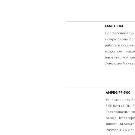
LANEY RB4
Профессиональны
гитары Серия Ric
работы в студии 
входа для подкл
бас-гитар Компр
7-полосный эквал
AMPEG PF-500
Усилитель для б
500 Ватт (4 Ом)
Трехполосный э
выход Петля эфф
линейный вход Ч
Размеры: 76 х 35