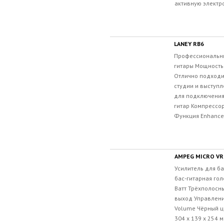
активную электро
LANEY RB6
Профессиональны
гитары Мощность:
Отлично подходи
студии и выступ
для подключения
гитар Компрессо
Функция Enhance 
AMPEG MICRO VR
Усилитель для б
бас-гитарная го
Ватт Трёхполосн
выход Управление:
Volume Чёрный цв
304 х 139 х 254 м