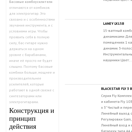
Басовые комбоусилители
отличаются от комбиков
для электрогитар. Это
связано и с особенностями
LANEY LX15B
звучания инструмента, и с
15-ваттный комб
условиями игры. Чтобы
динамиками Для 
проявить себя в полную
помещениях 1 ка
силу, бас-гитаре нужно
динамик 3-поло
держаться на одном
Инструментальны
уровне с барабанами,
наушники Цвет:..
иначе её просто не будет
слышно. Поэтому басовые
комбики больше, мощнее и
производительнее
усилителей, которые
BLACKSTAR FLY 3
работают в одной связке с
Серия Fly Комплек
синтезаторами или
и кабинета Fly 10
электрогитарами.
x 3" Чистый и пер
Конструкция и
Линейный выход с
принцип
Регулировки Gain,
действия
Линейный вход и 
батареек типа АА 