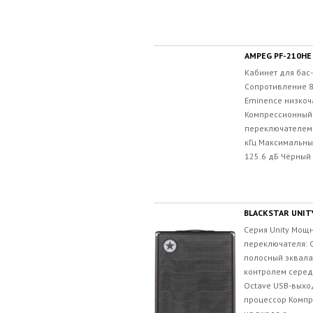
AMPEG PF-210HE
Кабинет для бас
Сопротивление 8
Eminence низкоч
Компрессионный
переключателем 
кГц Максимальны
125.6 дБ Чёрный 
BLACKSTAR UNIT
Серия Unity Мощн
переключателя: Cl
полосный эквала
контролем середи
Octave USB-выхо
процессор Компр