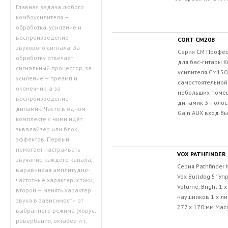
Главная задача любого
комбоусилителя —
обработка, усиление и
воспроизведение
CORT CM20B
звукового сигнала. За
Серия CM Профе
обработку отвечает
для бас-гитары 
сигнальный процессор, за
усилителя CM150
усиление — преамп и
самостоятельной
оконечник, а за
небольших помещ
воспроизведение —
динамик 3-полос
динамик. Часто в одном
Gain AUX вход Вы
комплекте с ними идёт
эквалайзер или блок
эффектов. Первый
помогает настраивать
VOX PATHFINDER 
звучание каждого канала,
Серия Pathfinder
выравнивая амплитудно-
Vox Bulldog 5" Упр
частотные характеристики,
Volume, Bright 1
второй — менять характер
наушников 1 х л
звука в зависимости от
277 х 170 мм Масса
выбранного режима (хорус,
ревербация, октавер и т.