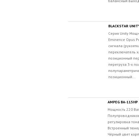
балансный выход 6
BLACKSTAR UNIT
Серия Unity Мощн
Eminence Opus Р
сигнала (рукоятк
переключатель х
позиционный пе
перегруза 3-х по
полупараметриче
позиционный...
AMPEG BA-115HP 
Мощность 220 Ват
Полупроводников
регулировка тон
Встроенный тюне
Чёрный цвет корп