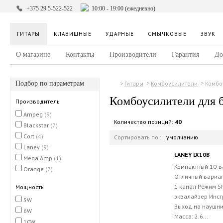
+375 29 5-522-522
10:00 - 19:00 (ежедневно)
ГИТАРЫ
КЛАВИШНЫЕ
УДАРНЫЕ
СМЫЧКОВЫЕ
ЗВУК
О магазине
Контакты
Производители
Гарантия
До
Подбор по параметрам
Комбо
Гитары
Комбоусилители
Комбоусилители для 
Производитель
Ampeg
(9)
Количество позиций:
40
Blackstar
(7)
Cort
(4)
Сортировать по :
умолчанию
Laney
(9)
LANEY LX10B
Mega Amp
(1)
Компактный 10-в
Orange
(7)
Отличный вариан
1 канал Режим S
Мощность
эквалайзер Инст
5W
Выход на наушни
6W
Масса: 2.6...
10W